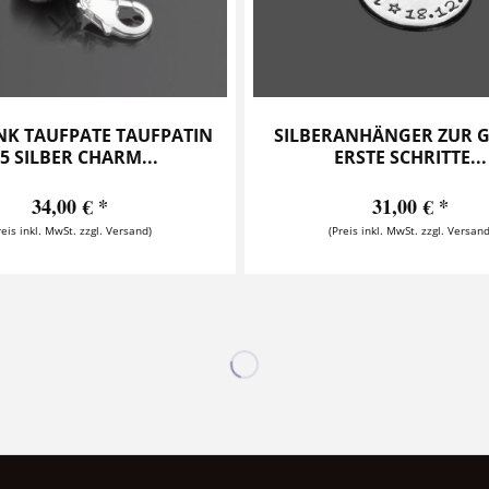
NK TAUFPATE TAUFPATIN
SILBERANHÄNGER ZUR 
5 SILBER CHARM...
ERSTE SCHRITTE...
34,00 € *
31,00 € *
reis inkl. MwSt. zzgl. Versand)
(Preis inkl. MwSt. zzgl. Versand