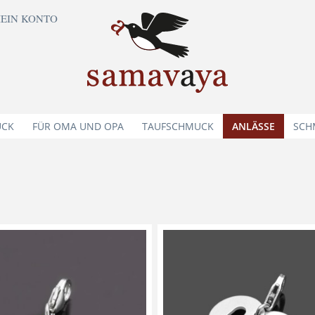
EIN KONTO
UCK
FÜR OMA UND OPA
TAUFSCHMUCK
ANLÄSSE
SCH