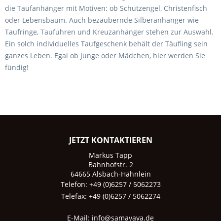
die Taufanhänger mit Motiven: ob Schutzengel, Christenfisch
oder Lebensbaum. Auch bezaubernde Silberanhänger wie
Taufringe, Taufuhren und Kreuzanhänger stehen zur Auswahl.
Ein solch individuelles Taufgeschenk behält der Täufling sein
ganzes Leben. Egal ob Junge oder Mädchen, hier werden Sie
fündig!
JETZT KONTAKTIEREN
Markus Tapp
Bahnhofstr. 2
64665 Alsbach-Hähnlein
Telefon: +49 (0)6257 / 5062273
Telefax: +49 (0)6257 / 5062274
E-Mail:
info@samavaya.de