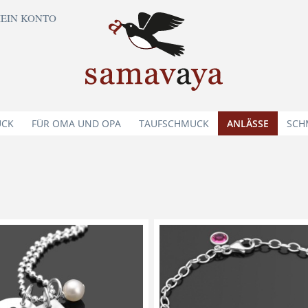
EIN KONTO
UCK
FÜR OMA UND OPA
TAUFSCHMUCK
ANLÄSSE
SCH