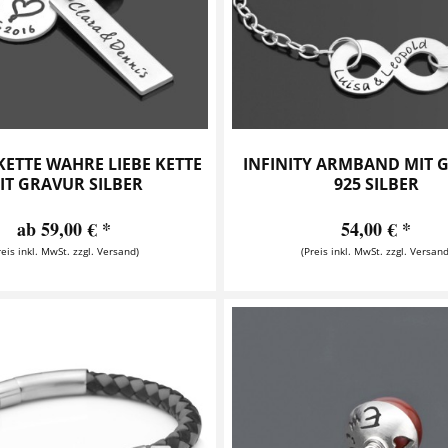
ETTE WAHRE LIEBE KETTE
INFINITY ARMBAND MIT 
IT GRAVUR SILBER
925 SILBER
ab 59,00 € *
54,00 € *
reis inkl. MwSt. zzgl. Versand)
(Preis inkl. MwSt. zzgl. Versand