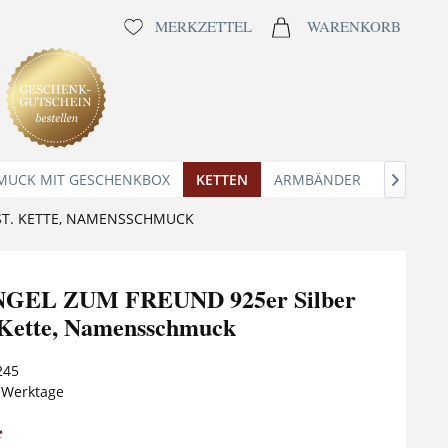
MERKZETTEL
WARENKORB
MUCK MIT GESCHENKBOX
KETTEN
ARMBÄNDER
ANHÄNG

ST. KETTE, NAMENSSCHMUCK
GEL ZUM FREUND 925er Silber
 Kette, Namensschmuck
245
5 Werktage
*