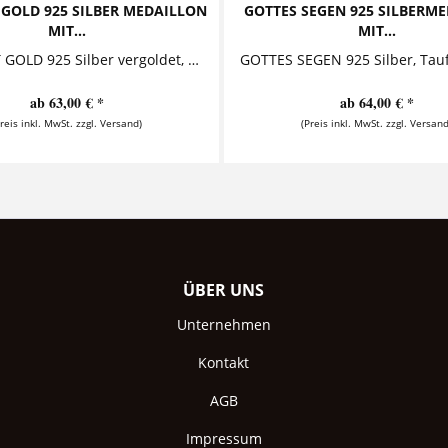
 GOLD 925 SILBER MEDAILLON
GOTTES SEGEN 925 SILBERM
MIT...
MIT...
GESEGNET GOLD 925 Silber vergoldet, Medaillon mit Taufring, Taufkette Diese zauberhafte Taufkette mit Gravur besteht aus einem...
ab 63,00 € *
ab 64,00 € *
Preis inkl. MwSt. zzgl. Versand)
(Preis inkl. MwSt. zzgl. Versand
ÜBER UNS
Unternehmen
Kontakt
AGB
Impressum