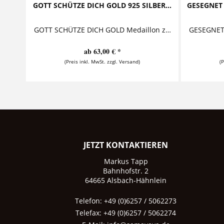
GOTT SCHÜTZE DICH GOLD 925 SILBER...
GESEGNET
GOTT SCHÜTZE DICH GOLD Medaillon zur Taufe mit vergoldetem Kreuz Diese bezaubernde Taufkette mit Gravur besteht aus einem personalisierten...
ab 63,00 € *
(Preis inkl. MwSt. zzgl. Versand)
(
JETZT KONTAKTIEREN
Markus Tapp
Bahnhofstr. 2
64665 Alsbach-Hähnlein
Telefon: +49 (0)6257 / 5062273
Telefax: +49 (0)6257 / 5062274