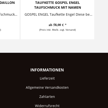
EDAILLON
TAUFKETTE GOSPEL ENGEL
TAUFSCHMUCK MIT NAMEN
GOTTES SEGEN 925 Silber, Taufschmuck, Anhaenger mit Name Zwei Buttons - der äußere mit dem Text "Gottes Segen auf all deinen Wegen", der...
GOSPEL ENGEL Taufkette Engel Diese bezaubernde Taufkette besteht aus einem personalisierten Anhänger, der zusammen mit einem sehr schön...
ab 58,00 € *
)
(Preis inkl. MwSt. zzgl. Versand)
INFORMATIONEN
Lieferzeit
Allgemeine Versandkosten
Zahlarten
Widerrufsrecht