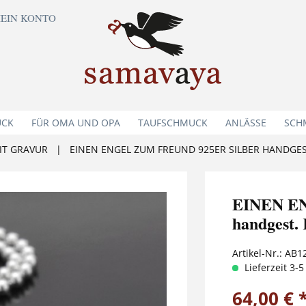
EIN KONTO
UCK
FÜR OMA UND OPA
TAUFSCHMUCK
ANLÄSSE
SCH
IT GRAVUR
|
EINEN ENGEL ZUM FREUND 925ER SILBER HANDGE
EINEN EN
handgest.
Artikel-Nr.:
AB1
Lieferzeit 3-
64,00 € 