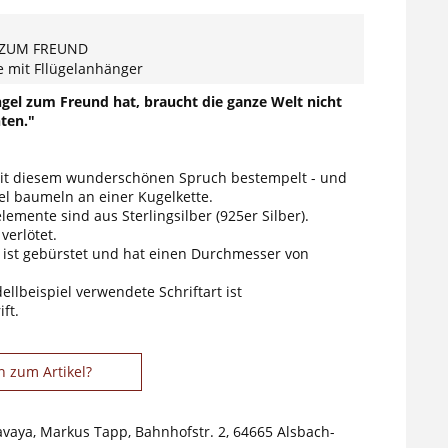
 ZUM FREUND
e mit Fllügelanhänger
gel zum Freund hat, braucht die ganze Welt nicht
ten."
mit diesem wunderschönen Spruch bestempelt - und
el baumeln an einer Kugelkette.
elemente sind aus Sterlingsilber (925er Silber).
 verlötet.
 ist gebürstet und hat einen Durchmesser von
llbeispiel verwendete Schriftart ist
ft.
n zum Artikel?
avaya, Markus Tapp, Bahnhofstr. 2, 64665 Alsbach-