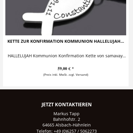
KETTE ZUR KONFIRMATION KOMMUNION HALLELUJAH...
HALLELUJAH Kommunion Konfirmation Kette von samavaya Diese besondere Kette besteht aus einem sehr schön geschwungenen Christenfisch, auf den...
59,00 € *
(Preis inkl. MwSt. zzgl. Versand)
JETZT KONTAKTIEREN
Markus Tapp
Bahnhofstr. 2
64665 Alsbach-Hähnlein
Telefon: +49 (0)6257 / 5062273