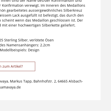
, innen sind der Name des/der KonfirmandIn und
 Konfirmation verewigt. Im Inneren des Medaillons
schön gearbeitetes aussergewöhnliches Silberkreuz
issem Lack ausgefüllt ist befestigt, das durch den
h scheint wenn das Medaillon geschlossen ist. Der
mit einer hochwertigen Silberkette geliefert.
25 Sterling Silber, verlötete Ösen
des Namensanhängers: 2.2cm
 Modellbeispiels: Design
n zum Artikel?
avaya, Markus Tapp, Bahnhofstr. 2, 64665 Alsbach-
samavaya.de