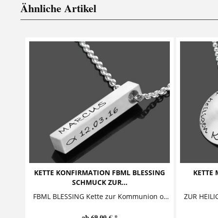
Ähnliche Artikel
KETTE KONFIRMATION FBML BLESSING
KETTE 
SCHMUCK ZUR...
FBML BLESSING Kette zur Kommunion oder Konfirmation Diese außergewöhnliche Kette mit individueller Gravur ist ein besonderes Geschenk zur Konfirmation oder Kommunion. Auf den...
ab 69,00 € *