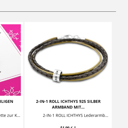
ILIGEN
2-IN-1 ROLL ICHTHYS 925 SILBER
ARMBAND MIT...
ZUR HEILIGEN KOMMUNION Kette zur Konfirmation/Kommunion/Firmung/Jugendweihe mit Geschenkkarton Diese bezaubernde Namenskette aus 925 Sterling Silber besteht aus einem personalisierten...
2-IN-1 ROLL ICHTHYS Lederarmband mit graviertem Silberring Der Clou dieses stylischen Lederarmbandes sind zwei...
54,00 € *