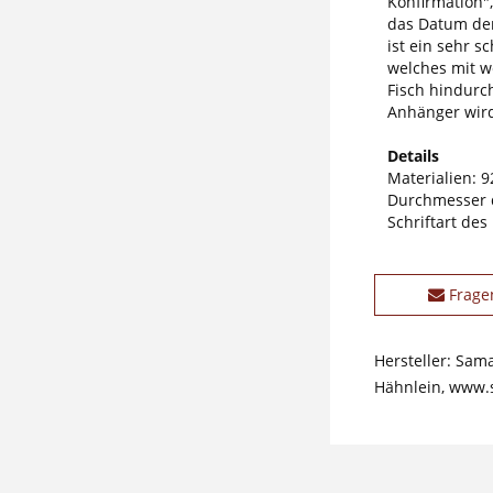
Konfirmation"
das Datum der
ist ein sehr 
welches mit we
Fisch hindurc
Anhänger wird 
Details
Materialien: 9
Durchmesser 
Schriftart des
Frage
Hersteller: Sam
Hähnlein, www.