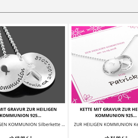
MIT GRAVUR ZUR HEILIGEN
KETTE MIT GRAVUR ZUR HE
KOMMUNION 925...
KOMMUNION 925...
ZUR HEILIGEN KOMMUNION Silberkette mit Gravur Diese bezaubernde Namenskette aus 925 Sterling Silber besteht aus einem personalisierten Anhänger, aus dessen Front ein Christenfisch...
ab 69,00 € *
ab 84,00 € *