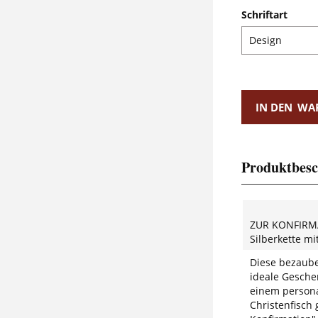
Schriftart
IN DEN
WA
Produktbesc
ZUR KONFIRM
Silberkette mi
Diese bezauber
ideale Gesche
einem persona
Christenfisch 