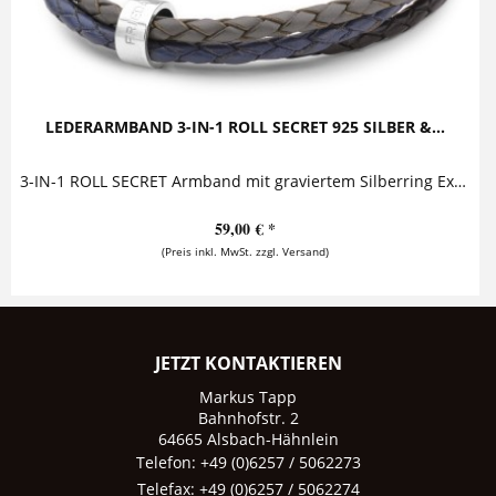
LEDERARMBAND 3-IN-1 ROLL SECRET 925 SILBER &...
3-IN-1 ROLL SECRET Armband mit graviertem Silberring Exklusives Lederarmband mit Gravur, welches aus drei farbigen Lederbändern besteht. Die...
59,00 € *
(Preis inkl. MwSt. zzgl. Versand)
JETZT KONTAKTIEREN
Markus Tapp
Bahnhofstr. 2
64665 Alsbach-Hähnlein
Telefon: +49 (0)6257 / 5062273
Telefax: +49 (0)6257 / 5062274