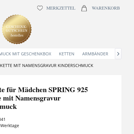
MERKZETTEL
WARENKORB
MUCK MIT GESCHENKBOX
KETTEN
ARMBÄNDER
ANHÄNG

ERKETTE MIT NAMENSGRAVUR KINDERSCHMUCK
te für Mädchen SPRING 925
te mit Namensgravur
hmuck
841
5 Werktage