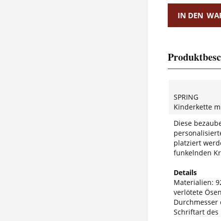
IN DEN
WA
Produktbesc
SPRING
Kinderkette m
Diese bezaube
personalisier
platziert wer
funkelnden Kri
Details
Materialien: 92
verlötete Öse
Durchmesser 
Schriftart des