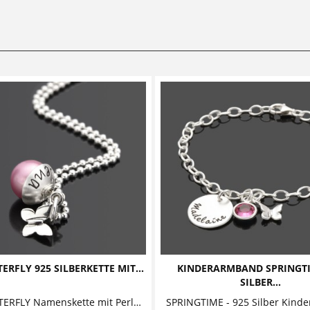
ERFLY 925 SILBERKETTE MIT...
KINDERARMBAND SPRINGTI
SILBER...
LYHO BUTTERFLY Namenskette mit Perle und Silberhütchen Diese zauberhafte Namensperle ist zusammen mit einem sehr schön gearbeiteten...