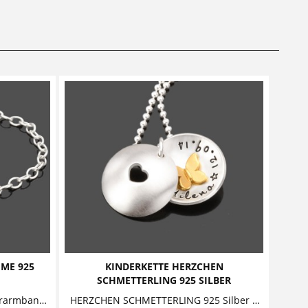
ME 925
KINDERKETTE HERZCHEN
SCHMETTERLING 925 SILBER
SPRINGTIME - 925 Silber Kinderarmband mit Namensgravur, Kristallstein und Schmetterling Kinderarmband bestehend aus einem Button -...
HERZCHEN SCHMETTERLING 925 Silber Kindermedaillon Diese bezaubernde Kinderkette mit Gravur besteht aus einem personalisierten Anhänger, aus...