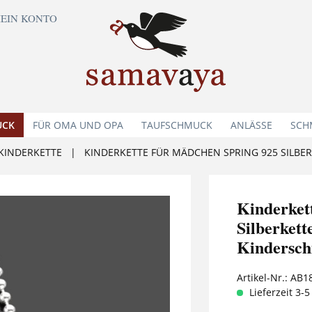
EIN KONTO
UCK
FÜR OMA UND OPA
TAUFSCHMUCK
ANLÄSSE
SCH
KINDERKETTE
|
KINDERKETTE FÜR MÄDCHEN SPRING 925 SILB
Kinderket
Silberket
Kindersc
Artikel-Nr.:
AB1
Lieferzeit 3-