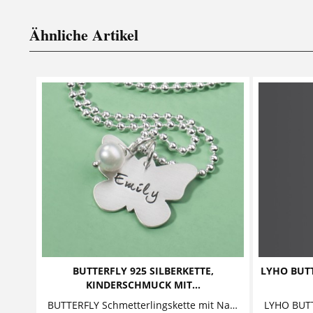
Ähnliche Artikel
BUTTERFLY 925 SILBERKETTE,
LYHO BUTT
KINDERSCHMUCK MIT...
BUTTERFLY Schmetterlingskette mit Namensgravur Dieser entzückende Schmetterling ist ein wundervolles Geschenk für Mädchen. Der...