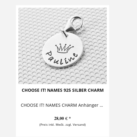
CHOOSE IT! NAMES 925 SILBER CHARM
CHOOSE IT! NAMES CHARM Anhänger mit Gravur Dieser bezaubernde Anhänger mit Gravur aus 925 Sterling Silber wird mit einem Namen und einem...
28,00 € *
(Preis inkl. MwSt. zzgl. Versand)