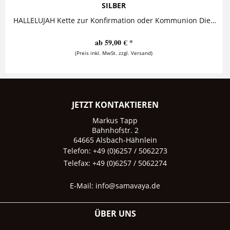
SILBER
HALLELUJAH Kette zur Konfirmation oder Kommunion Diese bezaubernde Namenskette mit personalisierbarem Christenfisch ist ein wundervolles...
ab 59,00 € *
(Preis inkl. MwSt. zzgl. Versand)
JETZT KONTAKTIEREN
Markus Tapp
Bahnhofstr. 2
64665 Alsbach-Hähnlein
Telefon: +49 (0)6257 / 5062273
Telefax: +49 (0)6257 / 5062274
E-Mail:
info@samavaya.de
ÜBER UNS