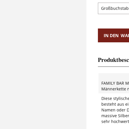
IN DEN
WA
Produktbesc
FAMILY BAR 
Männerkette m
Diese stylisch
besteht aus e
Namen oder Da
massive Silbe
sehr hochwert