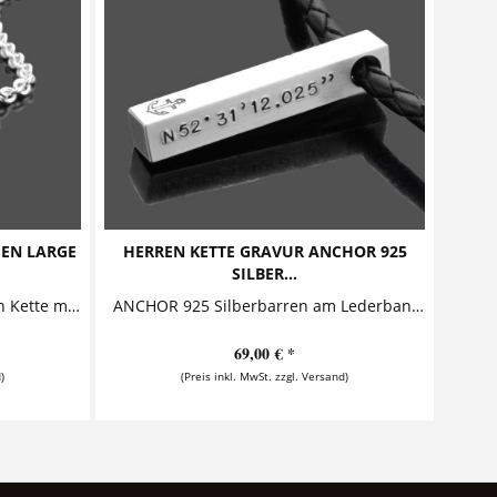
MEN LARGE
HERREN KETTE GRAVUR ANCHOR 925
SILBER...
FAMILY BAR MEN LARGE Herren Kette mit Gravur Diese Herrenkette mit Gravur aus 925 Sterling Silber ist ein lässiger und stylischer Blickfang....
ANCHOR 925 Silberbarren am Lederband Modern, stylisch und zugleich elegant ist diese Herrenkette mit Gravur aus 925 Sterling Silber und...
69,00 € *
)
(Preis inkl. MwSt. zzgl. Versand)