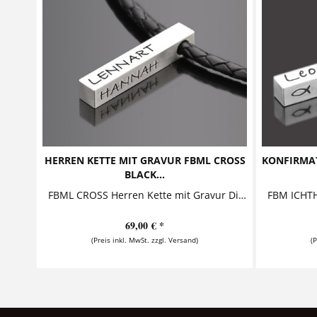
HERREN KETTE MIT GRAVUR FBML CROSS
KONFIRMA
BLACK...
FBML CROSS Herren Kette mit Gravur Diese Herrenkette mit Gravur aus 925 Sterling Silber und hochwertigem Leder ist ein lässiger und...
69,00 € *
(Preis inkl. MwSt. zzgl. Versand)
(