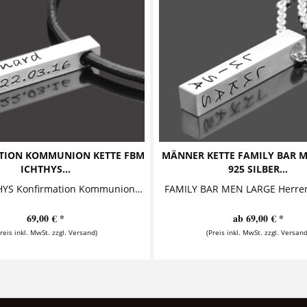
TION KOMMUNION KETTE FBM
MÄNNER KETTE FAMILY BAR 
ICHTHYS...
925 SILBER...
FBM ICHTHYS Konfirmation Kommunion Kette mit Gravur von samavaya Diese trendige Lederkette zur Konfirmation oder Kommunion besteht aus einem...
69,00 € *
ab 69,00 € *
Preis inkl. MwSt. zzgl. Versand)
(Preis inkl. MwSt. zzgl. Versand