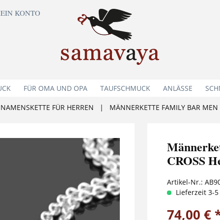
EIN KONTO
UCK
FÜR OMA UND OPA
TAUFSCHMUCK
ANLÄSSE
SCH
NAMENSKETTE FÜR HERREN
|
MÄNNERKETTE FAMILY BAR MEN 
Männerk
CROSS Her
Artikel-Nr.:
AB9
Lieferzeit 3-
74,00 € 