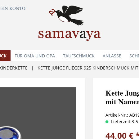
EIN KONTO
UCK
FÜR OMA UND OPA
TAUFSCHMUCK
ANLÄSSE
SCH
KINDERKETTE
|
KETTE JUNGE FLIEGER 925 KINDERSCHMUCK MI
Kette Ju
mit Name
Artikel-Nr.:
AB1
Lieferzeit 3-
44,00 € 