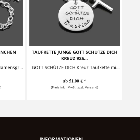
RNCHEN
TAUFKETTE JUNGE GOTT SCHÜTZE DICH
KREUZ 925...
STERNCHEN Taufarmband mit Namensgravur Zauberhaftes Taufarmband für Jungen mit individueller Namensgravur. Das Armband wird von dem geprägten Christenfisch und dem kleinen Sternchen Anhänger...
GOTT SCHÜTZE DICH Kreuz Taufkette mit Gravur und Kreuz Diese schlichte Taufkette ist auch für einen Jungen ein schönes Taufgeschenk. Das Schmuckstück besteht aus einem personalisierten...
ab 51,00 € *
)
(Preis inkl. MwSt. zzgl. Versand)
INFORMATIONEN