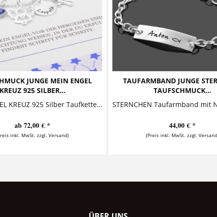
HMUCK JUNGE MEIN ENGEL
TAUFARMBAND JUNGE STE
KREUZ 925 SILBER...
TAUFSCHMUCK...
MEIN ENGEL KREUZ 925 Silber Taufkette in Geschenkbox Taufkette bestehend aus einem süßen kleinen Engel, einem Namensanhänger, einem Kreuz und...
ab 72,00 € *
44,00 € *
Preis inkl. MwSt. zzgl. Versand)
(Preis inkl. MwSt. zzgl. Versand
ÜBER UNS