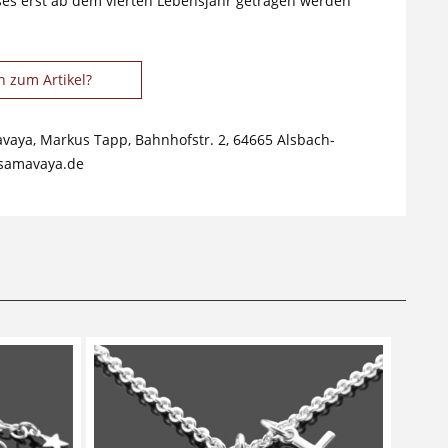
ses erst ab dem vierten Lebensjahr getragen werden
n zum Artikel?
avaya, Markus Tapp, Bahnhofstr. 2, 64665 Alsbach-
samavaya.de