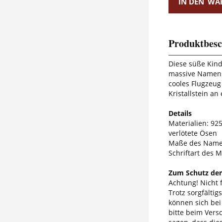
IN DEN
WA
Produktbesc
Diese süße Kind
massive Namens
cooles Flugzeu
Kristallstein an
Details
Materialien: 925 
verlötete Ösen
Maße des Namen
Schriftart des M
Zum Schutz der
Achtung! Nicht f
Trotz sorgfälti
können sich bei
bitte beim Vers