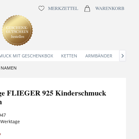
MERKZETTEL
WARENKORB
MUCK MIT GESCHENKBOX
KETTEN
ARMBÄNDER
ANHÄNG

T NAMEN
nge FLIEGER 925 Kinderschmuck
n
947
5 Werktage
*