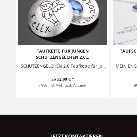
TAUFKETTE FÜR JUNGEN
TAUFSC
SCHUTZENGELCHEN 2.0...
SCHUTZENGELCHEN 2.0 Taufkette für Jungen mit Schutzengel von samavaya Diese bezaubernde Taufkette mit Gravur für Jungen aus 925 Sterling...
ab 52,00 € *
(Preis inkl. MwSt. zzgl. Versand)
(
JETZT KONTAKTIEREN