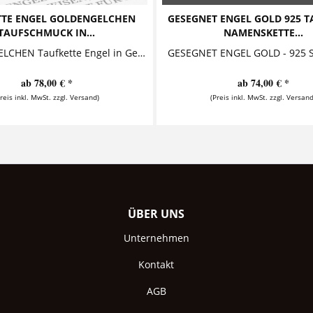
TTE ENGEL GOLDENGELCHEN
GESEGNET ENGEL GOLD 925 T
TAUFSCHMUCK IN...
NAMENSKETTE...
GOLDENGELCHEN Taufkette Engel in Geschenkkarton Diese bezaubernde Taufkette mit Gravur besteht aus einem personalisierten Anhänger, in dessen...
ab 78,00 € *
ab 74,00 € *
Preis inkl. MwSt. zzgl. Versand)
(Preis inkl. MwSt. zzgl. Versand
ÜBER UNS
Unternehmen
Kontakt
AGB