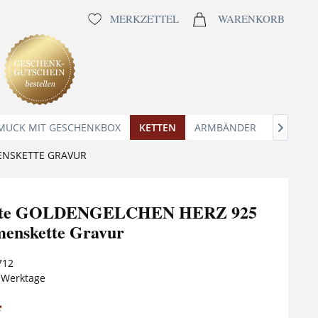
MERKZETTEL
WARENKORB
MUCK MIT GESCHENKBOX
KETTEN
ARMBÄNDER
ANHÄNG

ENSKETTE GRAVUR
ette GOLDENGELCHEN HERZ 925
menskette Gravur
712
5 Werktage
*