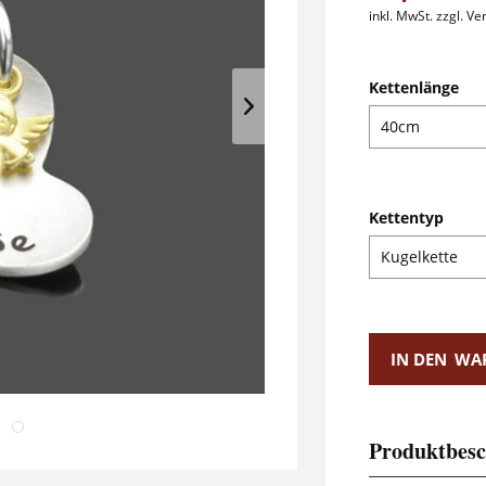
inkl. MwSt.
zzgl. V
Kettenlänge
Kettentyp
IN DEN
WA
Produktbesc