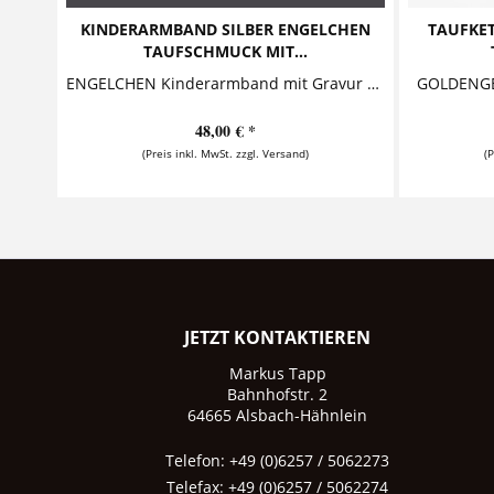
KINDERARMBAND SILBER ENGELCHEN
TAUFKE
TAUFSCHMUCK MIT...
ENGELCHEN Kinderarmband mit Gravur Dieses entzückernde Kinderarmband besteht aus einem personalisierten Silberanhänger und einem niedlichen Engelchen....
48,00 € *
(Preis inkl. MwSt. zzgl. Versand)
(
JETZT KONTAKTIEREN
Markus Tapp
Bahnhofstr. 2
64665 Alsbach-Hähnlein
Telefon: +49 (0)6257 / 5062273
Telefax: +49 (0)6257 / 5062274