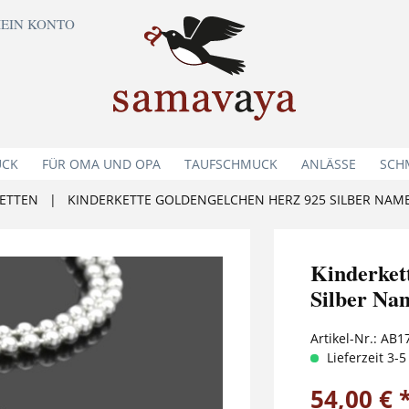
EIN KONTO
UCK
FÜR OMA UND OPA
TAUFSCHMUCK
ANLÄSSE
SCH
ETTEN
|
KINDERKETTE GOLDENGELCHEN HERZ 925 SILBER NAM
Kinderk
Silber Na
Artikel-Nr.:
AB1
Lieferzeit 3-
54,00 € 