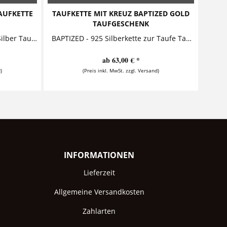
AUFKETTE
TAUFKETTE MIT KREUZ BAPTIZED GOLD
TAUFGESCHENK
GESEGNET ENGEL GOLD - 925 Silber Taufkette Taufschmuck mit Gravur Anhänger Schutzengel Taufring Perle Diese zauberhafte Taufkette mit Gravur...
BAPTIZED - 925 Silberkette zur Taufe Taufschmuck mit Gravur und Kreuz Taufkette bestehend aus zwei gewölbten Buttons an einer Silberkette....
ab 63,00 € *
)
(Preis inkl. MwSt. zzgl. Versand)
INFORMATIONEN
Lieferzeit
Allgemeine Versandkosten
Zahlarten