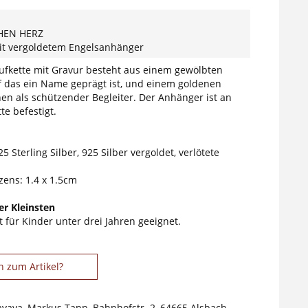
HEN HERZ
it vergoldetem Engelsanhänger
ufkette mit Gravur besteht aus einem gewölbten
uf das ein Name geprägt ist, und einem goldenen
en als schützender Begleiter. Der Anhänger ist an
te befestigt.
5 Sterling Silber, 925 Silber vergoldet, verlötete
ens: 1.4 x 1.5cm
r Kleinsten
 für Kinder unter drei Jahren geeignet.
n zum Artikel?
avaya, Markus Tapp, Bahnhofstr. 2, 64665 Alsbach-