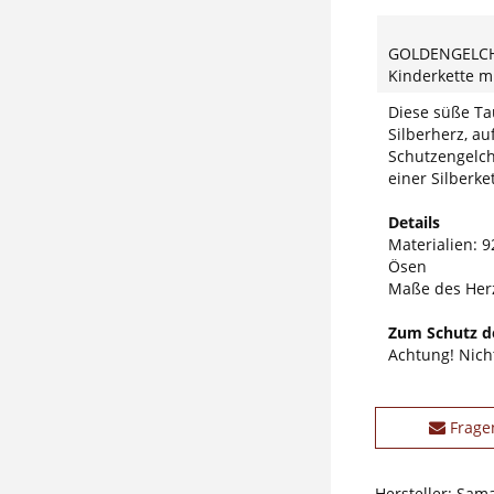
GOLDENGELC
Kinderkette m
Diese süße Ta
Silberherz, a
Schutzengelch
einer Silberket
Details
Materialien: 92
Ösen
Maße des Herz
Zum Schutz de
Achtung! Nicht
Frage
Hersteller: Sam