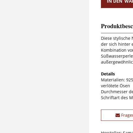
IN DEN
WA
Produktbesc
Diese stylische
der sich hinter
Kombination von
Süßwasserperle
außergewöhnlic
Details
Materialien: 925
verlötete Ösen
Durchmesser de
Schriftart des M
Frage
Hersteller: Sam