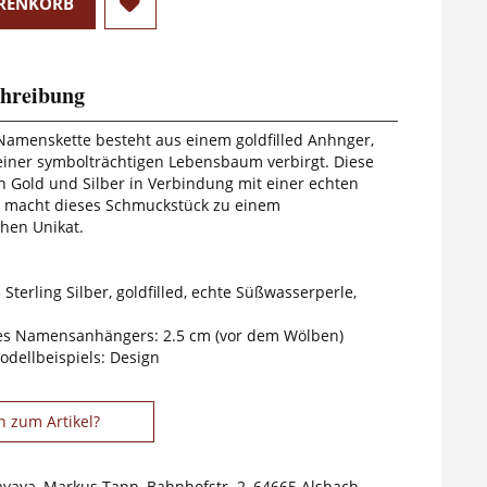
RENKORB
hreibung
 Namenskette besteht aus einem goldfilled Anhnger,
 einer symbolträchtigen Lebensbaum verbirgt. Diese
 Gold und Silber in Verbindung mit einer echten
 macht dieses Schmuckstück zu einem
hen Unikat.
 Sterling Silber, goldfilled, echte Süßwasserperle,
s Namensanhängers: 2.5 cm (vor dem Wölben)
odellbeispiels: Design
n zum Artikel?
avaya, Markus Tapp, Bahnhofstr. 2, 64665 Alsbach-