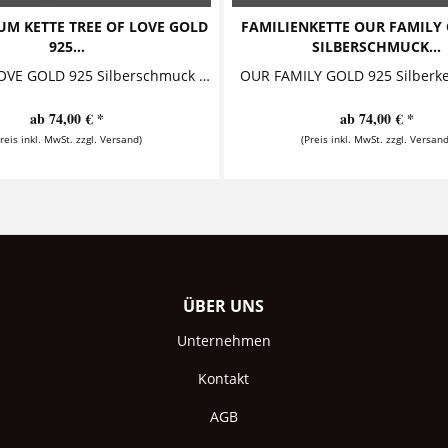
M KETTE TREE OF LOVE GOLD
FAMILIENKETTE OUR FAMILY 
925...
SILBERSCHMUCK...
TREE OF LOVE GOLD 925 Silberschmuck mit Lebensbaum und Süßwasserperle Diese bezaubernde Kette mit Gravur besteht aus einem gewölbten...
ab 74,00 € *
ab 74,00 € *
Preis inkl. MwSt. zzgl. Versand)
(Preis inkl. MwSt. zzgl. Versand
ÜBER UNS
Unternehmen
Kontakt
AGB