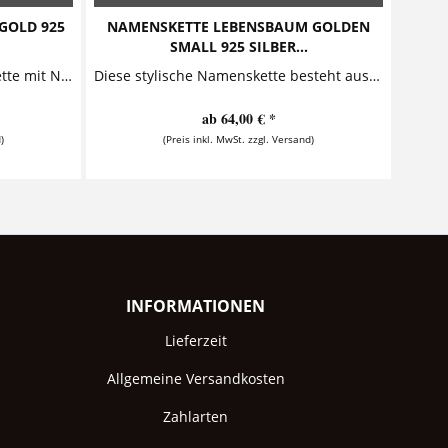
GOLD 925
NAMENSKETTE LEBENSBAUM GOLDEN
SMALL 925 SILBER...
OUR FAMILY GOLD 925 Silberkette mit Namensgravur Diese bezaubernde Familienkette mit Gravur besteht aus zwei personalisierten Anhängern, die...
Diese stylische Namenskette besteht aus einem goldfilled Anhnger, der sich hinter einer symbolträchtigen Lebensbaum verbirgt. Diese Kombination von Gold und Silber in Verbindung mit einer echten Süßwasserperle macht dieses Schmuckstück...
ab 64,00 € *
)
(Preis inkl. MwSt. zzgl. Versand)
INFORMATIONEN
Lieferzeit
Allgemeine Versandkosten
Zahlarten