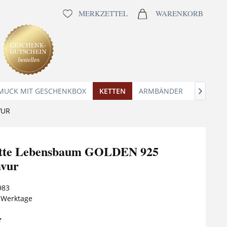
MERKZETTEL
WARENKORB
MUCK MIT GESCHENKBOX
KETTEN
ARMBÄNDER
ANHÄNG

VUR
tte Lebensbaum GOLDEN 925
avur
983
5 Werktage
*