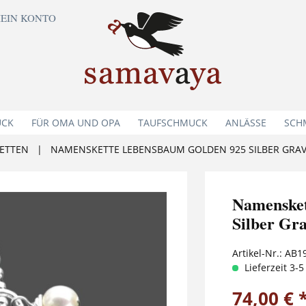
EIN KONTO
UCK
FÜR OMA UND OPA
TAUFSCHMUCK
ANLÄSSE
SCH
ETTEN
|
NAMENSKETTE LEBENSBAUM GOLDEN 925 SILBER GRA
Namenske
Silber Gr
Artikel-Nr.:
AB1
Lieferzeit 3-
74,00 € 