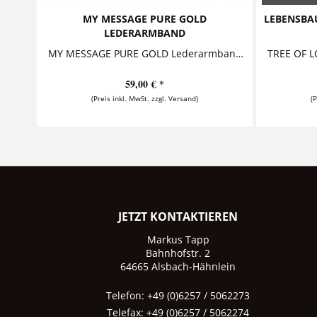
MY MESSAGE PURE GOLD
LEBENSBAU
LEDERARMBAND
MY MESSAGE PURE GOLD Lederarmband mit Wunschtext Dieses stylische Damenarmband aus exklusivem, sehr hochwertig verarbeitetem Flachleder...
59,00 € *
(Preis inkl. MwSt. zzgl. Versand)
(
JETZT KONTAKTIEREN
Markus Tapp
Bahnhofstr. 2
64665 Alsbach-Hähnlein
Telefon: +49 (0)6257 / 5062273
Telefax: +49 (0)6257 / 5062274