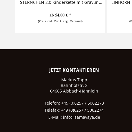
STERNCHEN 2.0 Kinderkette mit Gravur Diese bezaubernde Kinderkette mit Gravur aus 925 Sterling Silber besteht aus einem personalisierten...
ab 54,00 € *
(Preis inkl. MwSt. zzgl. Versand)
(
JETZT KONTAKTIEREN
Markus Tapp
Bahnhofstr. 2
64665 Alsbach-Hähnlein
Telefon: +49 (0)6257 / 5062273
Telefax: +49 (0)6257 / 5062274
E-Mail:
info@samavaya.de