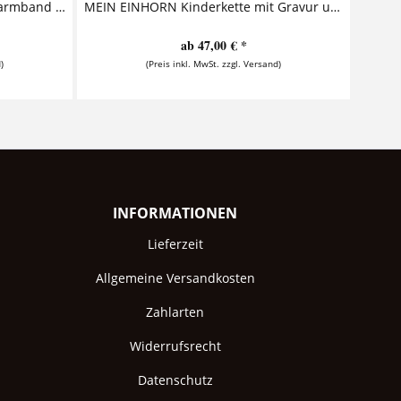
EINHORN REGENBOGEN Kinderarmband mit Gravur An diesem entzückenden Kinderarmband mit Gravur sind zwei Silberanhänger befestigt. Auf einen der beiden...
MEIN EINHORN Kinderkette mit Gravur und Einhorn Diese bezaubernde Kinderkette aus 925 Sterling Silber besteht aus einem Namensanhänger, einem märchenhaften Einhorn und einem leuchtenden,...
ab 47,00 € *
)
(Preis inkl. MwSt. zzgl. Versand)
INFORMATIONEN
Lieferzeit
Allgemeine Versandkosten
Zahlarten
Widerrufsrecht
Datenschutz