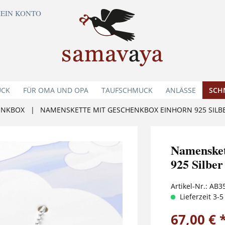
EIN KONTO
UCK
FÜR OMA UND OPA
TAUFSCHMUCK
ANLÄSSE
SCH
ENKBOX
|
NAMENSKETTE MIT GESCHENKBOX EINHORN 925 SILB
Namenske
925 Silbe
Artikel-Nr.:
AB3
Lieferzeit 3-
67,00 € 