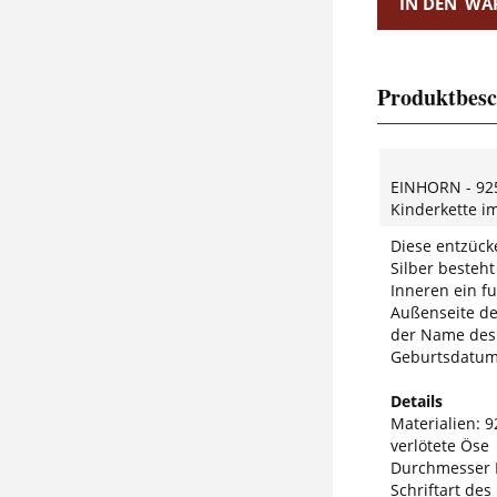
IN DEN
WA
Produktbesc
EINHORN - 925
Kinderkette i
Diese entzück
Silber besteh
Inneren ein fu
Außenseite de
der Name des 
Geburtsdatum. 
Details
Materialien: 92
verlötete Öse
Durchmesser 
Schriftart des