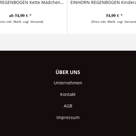
EINHORN REGENBOGEN Kette Mädchen Diese bezaubernde Kette für Mädchen mit Gravur aus 925 Sterling Silber besteht aus einem personalisierten...
ab 54,00 € *
54,00 € *
Preis inkl. MwSt. zzgl. Versand)
(Preis inkl. MwSt. zzgl. Versand
ÜBER UNS
Unternehmen
Kontakt
AGB
Impressum