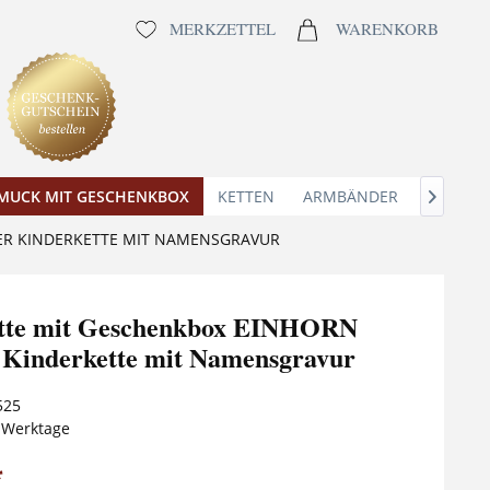
MERKZETTEL
WARENKORB
MUCK MIT GESCHENKBOX
KETTEN
ARMBÄNDER
ANHÄNG

ER KINDERKETTE MIT NAMENSGRAVUR
tte mit Geschenkbox EINHORN
r Kinderkette mit Namensgravur
525
5 Werktage
*