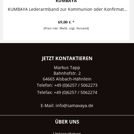
KUMBAYA
KUMBAYA Lederarmband zur Kommunion oder Konfirmation Auf dieses zauberhafte Armband aus hochwertigem Leder kann ein Wunschtext - wie ein...
69,00 € *
(Preis inkl. MwSt. zzgl. Versand)
JETZT KONTAKTIEREN
Markus Tapp
Bahnhofstr. 2
64665 Alsbach-Hähnlein
Telefon: +49 (0)6257 / 5062273
Telefax: +49 (0)6257 / 5062274
E-Mail:
info@samavaya.de
ÜBER UNS
Unternehmen