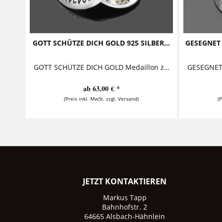
GOTT SCHÜTZE DICH GOLD 925 SILBER...
GESEGNET
GOTT SCHÜTZE DICH GOLD Medaillon zur Taufe mit vergoldetem Kreuz Diese bezaubernde Taufkette mit Gravur besteht aus einem personalisierten...
ab 63,00 € *
(Preis inkl. MwSt. zzgl. Versand)
(
JETZT KONTAKTIEREN
Markus Tapp
Bahnhofstr. 2
64665 Alsbach-Hähnlein