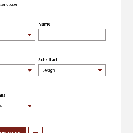
ersandkosten
Name
Schriftart
lls