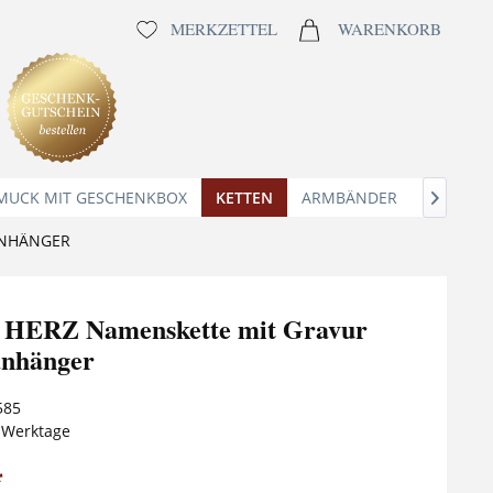
MERKZETTEL
WARENKORB
MUCK MIT GESCHENKBOX
KETTEN
ARMBÄNDER
ANHÄNG

ANHÄNGER
HERZ Namenskette mit Gravur
anhänger
585
5 Werktage
*