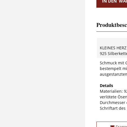
IN DEN
WA
Produktbesc
KLEINES HERZ
925 Silberket
Schmuck mit G
bestempelt mi
ausgestanztem 
Details
Materialien: 92
verlötete Öse
Durchmesser 
Schriftart des
Frage