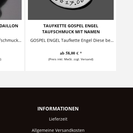
EDAILLON
TAUFKETTE GOSPEL ENGEL
TAUFSCHMUCK MIT NAMEN
GOTTES SEGEN 925 Silber, Taufschmuck, Anhaenger mit Name Zwei Buttons - der äußere mit dem Text "Gottes Segen auf all deinen Wegen", der...
GOSPEL ENGEL Taufkette Engel Diese bezaubernde Taufkette besteht aus einem personalisierten Anhänger, der zusammen mit einem sehr schön...
ab 58,00 € *
)
(Preis inkl. MwSt. zzgl. Versand)
INFORMATIONEN
Lieferzeit
Allgemeine Versandkosten