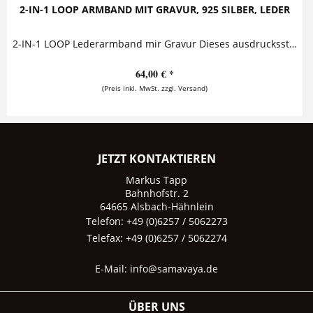
2-IN-1 LOOP ARMBAND MIT GRAVUR, 925 SILBER, LEDER
2-IN-1 LOOP Lederarmband mir Gravur Dieses ausdrucksstarke Lederarmband mit Gravur besticht durch seinen lässigen Look, der echtes Silber mit...
64,00 € *
(Preis inkl. MwSt. zzgl. Versand)
JETZT KONTAKTIEREN
Markus Tapp
Bahnhofstr. 2
64665 Alsbach-Hähnlein
Telefon: +49 (0)6257 / 5062273
Telefax: +49 (0)6257 / 5062274
E-Mail:
info@samavaya.de
ÜBER UNS