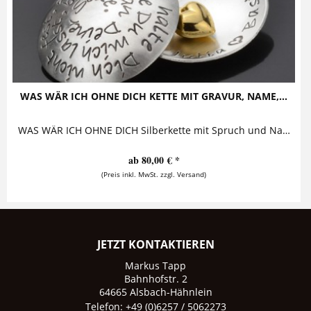
WAS WÄR ICH OHNE DICH KETTE MIT GRAVUR, NAME,...
WAS WÄR ICH OHNE DICH Silberkette mit Spruch und Namensgravur "Ich halte Dich nicht fest, aber so lange Du mich lässt, bin ich an Deiner...
ab 80,00 € *
(Preis inkl. MwSt. zzgl. Versand)
JETZT KONTAKTIEREN
Markus Tapp
Bahnhofstr. 2
64665 Alsbach-Hähnlein
Telefon: +49 (0)6257 / 5062273