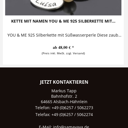
KETTE MIT NAMEN YOU & ME 925 SILBERKETTE MIT...
YOU & ME 925 Silberkette mit Süßwasserperle Diese zauberhafte Namenskette besteht aus einem personalisierten Herz und einem runden...
ab 48,00 € *
(Preis inkl. MwSt. zzgl. Versand)
JETZT KONTAKTIEREN
Markus Tapp
Bahnhofstr. 2
64665 Alsbach-Hähnlein
Telefon: +49 (0)6257 / 5062273
Telefax: +49 (0)6257 / 5062274
E-Mail:
info@samavaya.de