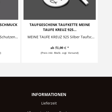
FSCHMUCK
TAUFGESCHENK TAUFKETTE MEINE
TAUFE KREUZ 925...
HOLY Taufkette mit Kreuz und Schutzengel Diese bezaubernde Taufkette mit Namen besteht aus einem personalisierten Anhänger, in dessen Inneren...
MEINE TAUFE KREUZ 925 Silber Taufschmuck Diese zauberhafte Taufkette aus 925 Sterling Silber besteht aus einem personalisierten Silberanhänger, der zusammen mit einem Kreuz an einer...
ab 51,00 € *
)
(Preis inkl. MwSt. zzgl. Versand)
INFORMATIONEN
Lieferzeit