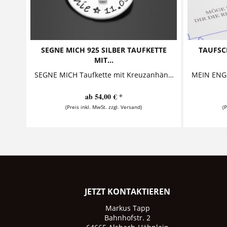
SEGNE MICH 925 SILBER TAUFKETTE
TAUFSC
MIT...
SEGNE MICH Taufkette mit Kreuzanhänger 925 Silber Taufkette, bestehend aus einem Button - bestempelt mit einem Namen und einem Datum - einem...
ab 54,00 € *
(Preis inkl. MwSt. zzgl. Versand)
(
JETZT KONTAKTIEREN
Markus Tapp
Bahnhofstr. 2