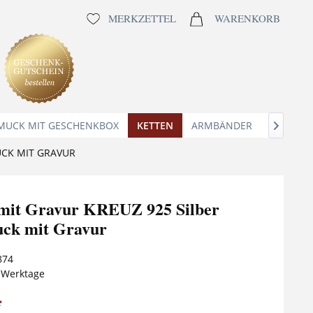
MERKZETTEL
WARENKORB
MUCK MIT GESCHENKBOX
KETTEN
ARMBÄNDER
ANHÄNG

UCK MIT GRAVUR
 mit Gravur KREUZ 925 Silber
ck mit Gravur
874
5 Werktage
*