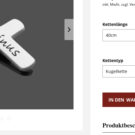
inkl. MwSt.
zzgl. V
Kettenlänge
Kettentyp
IN DEN
WA
Produktbesc