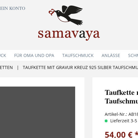
EIN KONTO
UCK
FÜR OMA UND OPA
TAUFSCHMUCK
ANLÄSSE
SCH
ETTEN
|
TAUFKETTE MIT GRAVUR KREUZ 925 SILBER TAUFSCHM
Taufkette
Taufschmu
Artikel-Nr.:
AB1
Lieferzeit 3-
54,00 € 