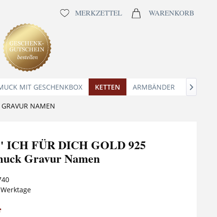
MERKZETTEL
WARENKORB
MUCK MIT GESCHENKBOX
KETTEN
ARMBÄNDER
ANHÄNG

CK GRAVUR NAMEN
' ICH FÜR DICH GOLD 925
hmuck Gravur Namen
740
5 Werktage
*