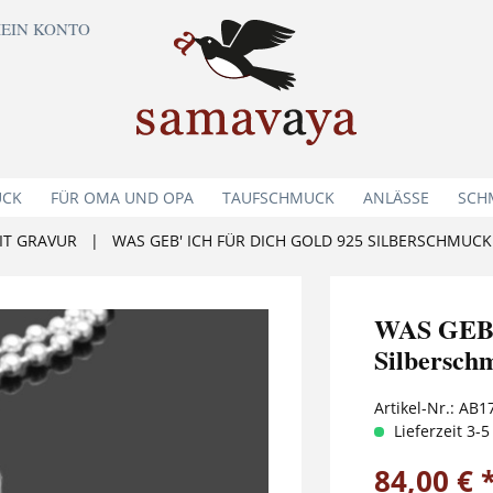
EIN KONTO
UCK
FÜR OMA UND OPA
TAUFSCHMUCK
ANLÄSSE
SCH
IT GRAVUR
|
WAS GEB' ICH FÜR DICH GOLD 925 SILBERSCHMU
WAS GEB
Silbersc
Artikel-Nr.:
AB1
Lieferzeit 3-
84,00 € 