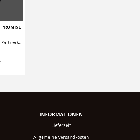
 PROMISE
TOGETHER PROMISE 925 Silber Partnerkette Diese bezaubernde Kette mit Gravur aus 925 Sterling Silber für Verliebte besteht aus zwei...
)
INFORMATIONEN
Lieferzeit
Allgemeine Versandkosten