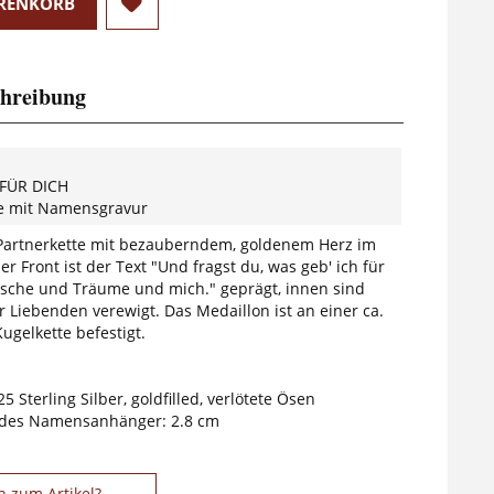
RENKORB
hreibung
 FÜR DICH
te mit Namensgravur
Partnerkette mit bezauberndem, goldenem Herz im
er Front ist der Text "Und fragst du, was geb' ich für
nsche und Träume und mich." geprägt, innen sind
 Liebenden verewigt. Das Medaillon ist an einer ca.
ugelkette befestigt.
5 Sterling Silber, goldfilled, verlötete Ösen
des Namensanhänger: 2.8 cm
n zum Artikel?