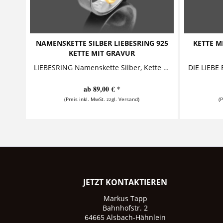
NAMENSKETTE SILBER LIEBESRING 925
KETTE M
KETTE MIT GRAVUR
LIEBESRING Namenskette Silber, Kette mit Gravur Diese zauberhafte Namenskette mit Gravur ist ein hinreißendes Geschenk für die Liebste. Auf...
ab 89,00 € *
(Preis inkl. MwSt. zzgl. Versand)
(
JETZT KONTAKTIEREN
Markus Tapp
Bahnhofstr. 2
64665 Alsbach-Hähnlein