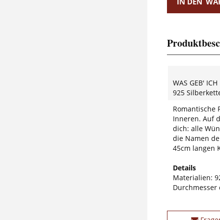
IN DEN
WA
Produktbesc
WAS GEB' ICH
925 Silberket
Romantische 
Inneren. Auf d
dich: alle Wü
die Namen der
45cm langen K
Details
Materialien: 92
Durchmesser 
Frage