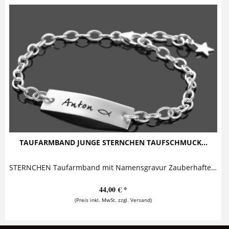
TAUFARMBAND JUNGE STERNCHEN TAUFSCHMUCK...
STERNCHEN Taufarmband mit Namensgravur Zauberhaftes Taufarmband für Jungen mit individueller Namensgravur. Das Armband wird von dem geprägten Christenfisch und dem kleinen Sternchen Anhänger...
44,00 € *
(Preis inkl. MwSt. zzgl. Versand)