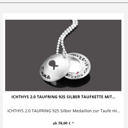
ICHTHYS 2.0 TAUFRING 925 SILBER TAUFKETTE MIT...
ICHTHYS 2.0 TAUFRING 925 Silber Medaillon zur Taufe mit Taufring Diese zauberhafte Taufkette mit Gravur aus 925 Sterling Silber besteht aus...
ab 58,00 € *