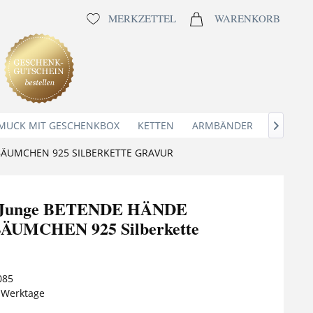
MERKZETTEL
WARENKORB
MUCK MIT GESCHENKBOX
KETTEN
ARMBÄNDER
ANHÄNG

BÄUMCHEN 925 SILBERKETTE GRAVUR
e Junge BETENDE HÄNDE
UMCHEN 925 Silberkette
085
5 Werktage