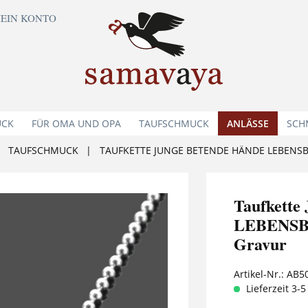
EIN KONTO
UCK
FÜR OMA UND OPA
TAUFSCHMUCK
ANLÄSSE
SCH
TAUFSCHMUCK
|
TAUFKETTE JUNGE BETENDE HÄNDE LEBENS
Taufkett
LEBENSBÄ
Gravur
Artikel-Nr.:
AB5
Lieferzeit 3-