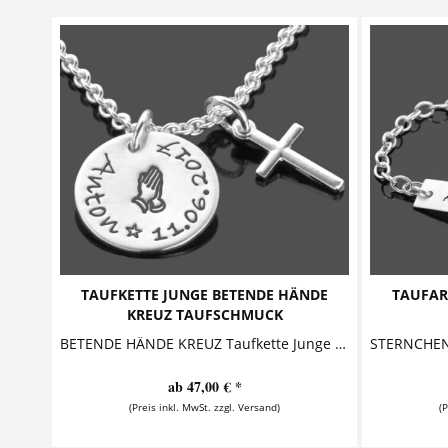
TAUFKETTE JUNGE BETENDE HÄNDE
TAUFAR
KREUZ TAUFSCHMUCK
BETENDE HÄNDE KREUZ Taufkette Junge mit Gravur Diese schlichte Taufkette ist auch für einen Jungen ein schönes Taufgeschenk. Das Schmuckstück besteht aus einem personalisierten Anhänger sowie...
ab 47,00 € *
(Preis inkl. MwSt. zzgl. Versand)
(