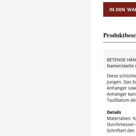
IN DEN
WA
Produktbesc
BETENDE HÄ
Namenskette 
Diese schlicht
Jungen. Das S
Anhänger sowi
Anhänger kan
Taufdatum des 
Details
Materialien: 9
Durchmesser 
Schriftart des