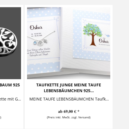
BAUM 925
TAUFKETTE JUNGE MEINE TAUFE
LEBENSBÄUMCHEN 925...
KUMBAYA LEBENSBAUM Taufkette mit Gravur Taufschmuck Diese bezaubernde Taufkette aus 925 Sterling Silber besteht aus einem personalisierten Anhänger, aus dem ein Fisch gestanzt ist. Auf...
MEINE TAUFE LEBENSBÄUMCHEN Taufkette mit Geschenkbox Diese zauberhafte Taufkette mit Gravur aus 925 Sterling Silber ist ein perfektes Geschenk zur Taufe oder Geburt, besonders schön...
ab 69,00 € *
)
(Preis inkl. MwSt. zzgl. Versand)