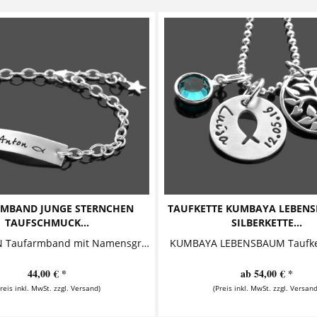
MBAND JUNGE STERNCHEN
TAUFKETTE KUMBAYA LEBENS
TAUFSCHMUCK...
SILBERKETTE...
STERNCHEN Taufarmband mit Namensgravur Zauberhaftes Taufarmband für Jungen mit individueller Namensgravur. Das Armband wird von dem geprägten Christenfisch und dem kleinen Sternchen Anhänger...
44,00 € *
ab 54,00 € *
Preis inkl. MwSt. zzgl. Versand)
(Preis inkl. MwSt. zzgl. Versand