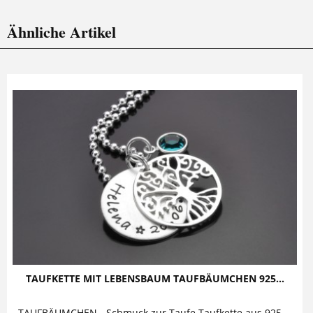
Ähnliche Artikel
TAUFKETTE MIT LEBENSBAUM TAUFBÄUMCHEN 925...
TAUFBÄUMCHEN - Schmuck zur Taufe Taufkette aus 925 Silber mit Baumanhänger / Lebensbaum Diese bezaubernde Taufkette mit Gravur besteht aus...