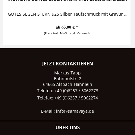
GOTES SEGEN STERN 925 Silber Taufschmuck mit Gravur m Inneren dieses entzückenden Taufgeschenkes mit Gravur befindet sich ein kleiner goldener...
ab 63,00 € *
(Preis inkl. MwSt. zzgl. Versand)
JETZT KONTAKTIEREN
Markus Tapp
Bahnhofstr. 2
64665 Alsbach-Hähnlein
Telefon: +49 (0)6257 / 5062273
Telefax: +49 (0)6257 / 5062274
E-Mail:
info@samavaya.de
ÜBER UNS