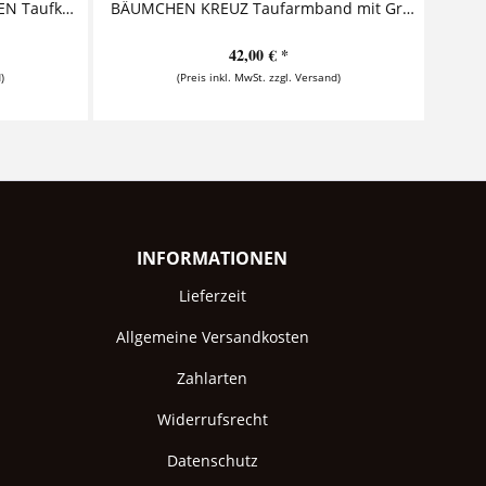
MEINE TAUFE LEBENSBÄUMCHEN Taufkette mit Geschenkbox Diese zauberhafte Taufkette mit Gravur aus 925 Sterling Silber ist ein perfektes Geschenk zur Taufe oder Geburt, besonders schön...
BÄUMCHEN KREUZ Taufarmband mit Gravur und Kreuz Dieses niedliche Armband mit Gravur zur Taufe besteht aus einem personalisierten Anhänger, der zusammen mit einem Kreuz an einem Armband...
42,00 € *
)
(Preis inkl. MwSt. zzgl. Versand)
INFORMATIONEN
Lieferzeit
Allgemeine Versandkosten
Zahlarten
Widerrufsrecht
Datenschutz