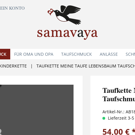
EIN KONTO
UCK
FÜR OMA UND OPA
TAUFSCHMUCK
ANLÄSSE
SCH
KINDERKETTE
|
TAUFKETTE MEINE TAUFE LEBENSBAUM TAUFS
Taufket
Taufschm
Artikel-Nr.:
AB1
Lieferzeit 3-
54,00 € 