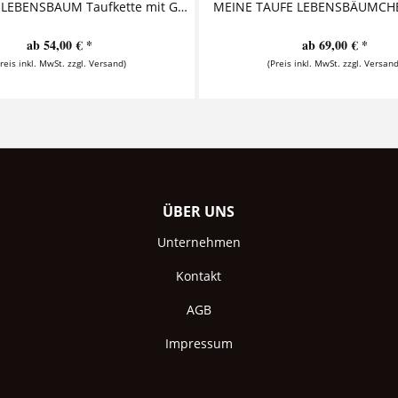
KUMBAYA LEBENSBAUM Taufkette mit Gravur Taufschmuck Diese bezaubernde Taufkette aus 925 Sterling Silber besteht aus einem personalisierten Anhänger, aus dem ein Fisch gestanzt ist. Auf...
ab 54,00 € *
ab 69,00 € *
Preis inkl. MwSt. zzgl. Versand)
(Preis inkl. MwSt. zzgl. Versand
ÜBER UNS
Unternehmen
Kontakt
AGB
Impressum