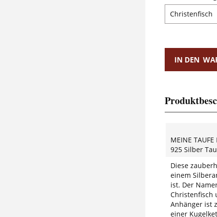
IN DEN
WA
Produktbesc
MEINE TAUFE
925 Silber Ta
Diese zauberha
einem Silbera
ist. Der Name
Christenfisch
Anhänger ist 
einer Kugelket