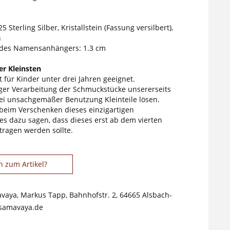
5 Sterling Silber, Kristallstein (Fassung versilbert),
n
des Namensanhängers: 1.3 cm
r Kleinsten
 für Kinder unter drei Jahren geeignet.
tiger Verarbeitung der Schmuckstücke unsererseits
ei unsachgemäßer Benutzung Kleinteile lösen.
 beim Verschenken dieses einzigartigen
s dazu sagen, dass dieses erst ab dem vierten
tragen werden sollte.
n zum Artikel?
avaya, Markus Tapp, Bahnhofstr. 2, 64665 Alsbach-
samavaya.de