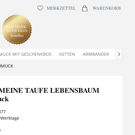
MERKZETTEL
WARENKORB
MUCK MIT GESCHENKBOX
KETTEN
ARMBÄNDER
ANHÄNG

CHMUCK
te MEINE TAUFE LEBENSBAUM
uck
877
5 Werktage
*