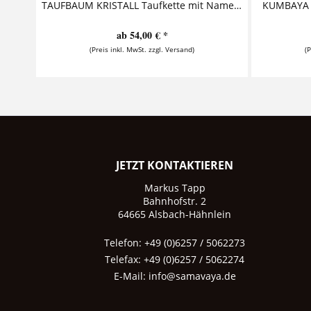
TAUFBAUM KRISTALL Taufkette mit Namensgravur Ein zauberhaftes Geschenk zur Taufe - diese Taufkette besteht aus einem Namensanhänger und einem Lebensbaum. Zwischen den Anhängern versteckt sich...
ab 54,00 € *
(Preis inkl. MwSt. zzgl. Versand)
(
JETZT KONTAKTIEREN
Markus Tapp
Bahnhofstr. 2
64665 Alsbach-Hähnlein
Telefon: +49 (0)6257 / 5062273
Telefax: +49 (0)6257 / 5062274
E-Mail:
info@samavaya.de