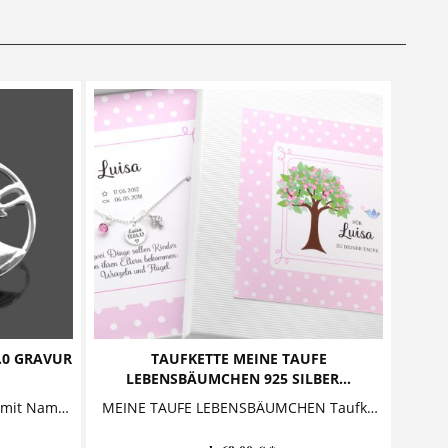
.0 GRAVUR
TAUFKETTE MEINE TAUFE
LEBENSBÄUMCHEN 925 SILBER...
TAUFBÄUMCHEN 2.0 Taufkette mit Namensgravur Ein zauberhaftes Geschenk zur Taufe - diese Taufkette besteht aus einem Namensanhänger und einem Lebensbaum. Zwischen den Anhängern...
MEINE TAUFE LEBENSBÄUMCHEN Taufkette mit Geschenkbox Diese zauberhafte Taufkette mit Gravur aus 925 Sterling Silber ist ein perfektes Geschenk zur Taufe oder Geburt, besonders schön...