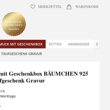
MERKZETTEL
WARENKORB
MUCK MIT GESCHENKBOX
KETTEN
ARMBÄNDER
ANHÄNG

R TAUFGESCHENK GRAVUR
e mit Geschenkbox BÄUMCHEN 925
ufgeschenk Gravur
514
5 Werktage
*