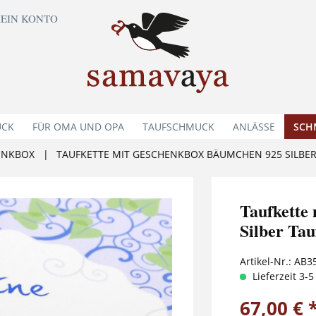
EIN KONTO
UCK
FÜR OMA UND OPA
TAUFSCHMUCK
ANLÄSSE
SCH
ENKBOX
|
TAUFKETTE MIT GESCHENKBOX BÄUMCHEN 925 SILBE
Taufkett
Silber Ta
Artikel-Nr.:
AB3
Lieferzeit 3-
67,00 € 