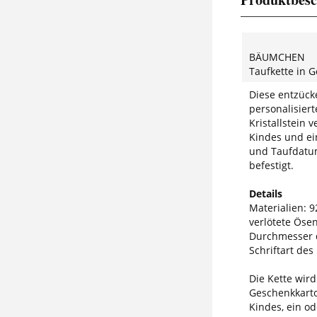
BÄUMCHEN
Taufkette in 
Diese entzück
personalisier
Kristallstein 
Kindes und ei
und Taufdatum
befestigt.
Details
Materialien: 92
verlötete Öse
Durchmesser 
Schriftart des
Die Kette wir
Geschenkkarto
Kindes, ein od