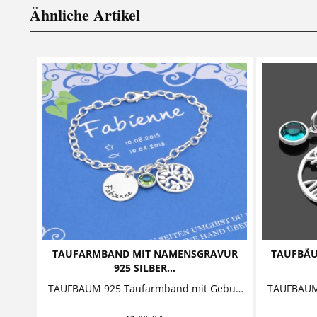
Ähnliche Artikel
TAUFARMBAND MIT NAMENSGRAVUR
TAUFBÄU
925 SILBER...
TAUFBAUM 925 Taufarmband mit Geburtsstein Taufschmuck bestehend aus einem Silberarmband, an welchem ein Namensanhänger, ein Geburtsstein und...