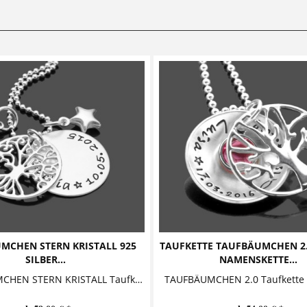
MCHEN STERN KRISTALL 925
TAUFKETTE TAUFBÄUMCHEN 2
SILBER...
NAMENSKETTE...
TAUFBÄUMCHEN STERN KRISTALL Taufkette aus 925 Silber mit Baumanhänger / Lebensbaum Diese bezaubernde Taufkette mit Gravur aus 925 Sterling...