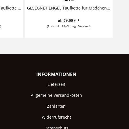
GESEGNET KREUZ - 925 Silber Taufkette Medaillon zur Taufe mit Taufring und Kreuzanhänger Diese süße Taufkette mit Gravur besteht aus einem...
GESEGNET ENGEL Taufkette für Mädchen mit Geschenkkarton Diese zauberhafte Taufkette mit Gravur besteht aus einem personalisierten Silberanhänger, der von einem süßen Schutzengel, einem...
ab 79,00 € *
)
(Preis inkl. MwSt. zzgl. Versand)
INFORMATIONEN
Lieferzeit
Allgemeine Versandkosten
Zahlarten
Widerrufsrecht
Datenschutz