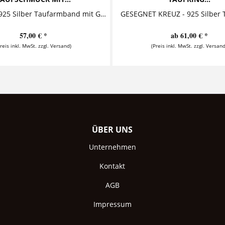
SANCTUS 925 Silber Taufarmband mit Gravur Dieses bezaubernde Taufarmband besteht aus einem Namensanhänger, der zusammen mit einer echten...
57,00 € *
ab 61,00 € *
Preis inkl. MwSt. zzgl. Versand)
(Preis inkl. MwSt. zzgl. Versand
ÜBER UNS
Unternehmen
Kontakt
AGB
Impressum