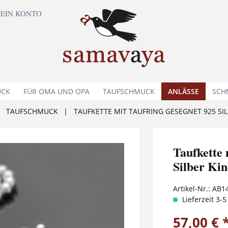
EIN KONTO
UCK
FÜR OMA UND OPA
TAUFSCHMUCK
ANLÄSSE
SCH
TAUFSCHMUCK
|
TAUFKETTE MIT TAUFRING GESEGNET 925 S
Taufkette
Silber Ki
Artikel-Nr.:
AB1
Lieferzeit 3-
57,00 € 