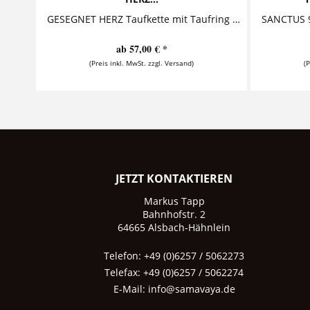
GESEGNET HERZ Taufkette mit Taufring Diese entzückende Taufkette mit Gravur besteht aus einem personalisierten Anhänger, auf den ein Name und...
ab 57,00 € *
(Preis inkl. MwSt. zzgl. Versand)
(
JETZT KONTAKTIEREN
Markus Tapp
Bahnhofstr. 2
64665 Alsbach-Hähnlein
Telefon: +49 (0)6257 / 5062273
Telefax: +49 (0)6257 / 5062274
E-Mail:
info@samavaya.de