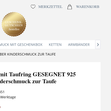
MERKZETTEL
WARENKORB
MUCK MIT GESCHENKBOX
KETTEN
ARMBÄNDER
ANHÄNG

ILBER KINDERSCHMUCK ZUR TAUFE
 mit Taufring GESEGNET 925
nderschmuck zur Taufe
451
5 Werktage
*