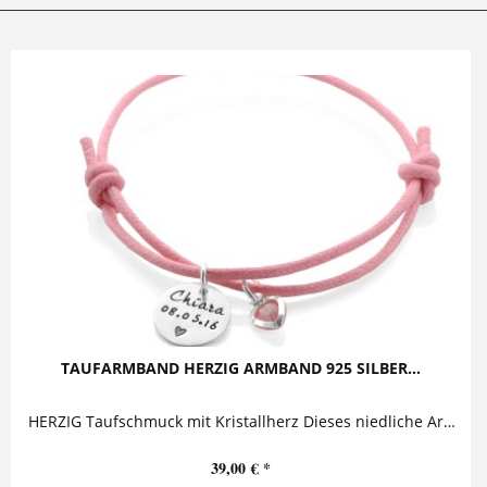
TAUFARMBAND HERZIG ARMBAND 925 SILBER...
HERZIG Taufschmuck mit Kristallherz Dieses niedliche Armband besteht aus einem personalisierten Anhänger an einem Armband aus gewachster Baumwolle und einem glänzenden Kristallherz....
39,00 € *