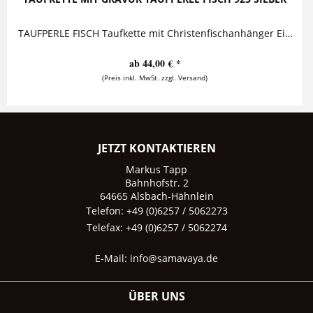
TAUFPERLE FISCH Taufkette mit Christenfischanhänger Eine Taufperle, auf die ein Name und ein Geburts- oder Taufdatum geprägt ist, baumelt...
ab 44,00 € *
(Preis inkl. MwSt. zzgl. Versand)
JETZT KONTAKTIEREN
Markus Tapp
Bahnhofstr. 2
64665 Alsbach-Hähnlein
Telefon: +49 (0)6257 / 5062273
Telefax: +49 (0)6257 / 5062274
E-Mail:
info@samavaya.de
ÜBER UNS