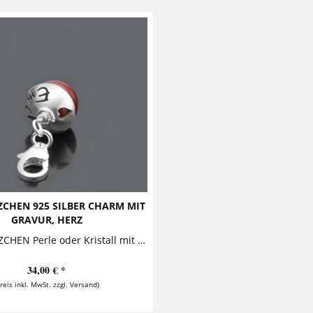
CHEN 925 SILBER CHARM MIT
GRAVUR, HERZ
LYHO HERZCHEN Perle oder Kristall mit Silberhütchen Dieser bezaubernde Charm mit Gravur besteht aus einer Perle mit einem Silberhütchen, auf...
34,00 € *
Preis inkl. MwSt. zzgl. Versand)