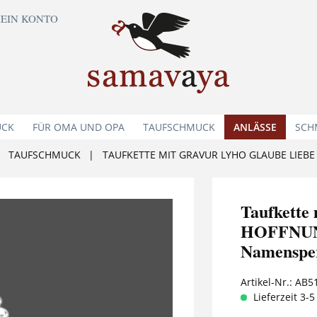
EIN KONTO
UCK
FÜR OMA UND OPA
TAUFSCHMUCK
ANLÄSSE
SCH
TAUFSCHMUCK
|
TAUFKETTE MIT GRAVUR LYHO GLAUBE LIEB
Taufkett
HOFFNUNG
Namenspe
Artikel-Nr.:
AB5
Lieferzeit 3-