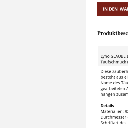
IN DEN
WA
Produktbesc
Lyho GLAUBE
Taufschmuck 
Diese zauberha
besteht aus e
Name des Täuf
gearbeiteten 
hängen zusamm
Details
Materialien: 9
Durchmesser 
Schriftart des