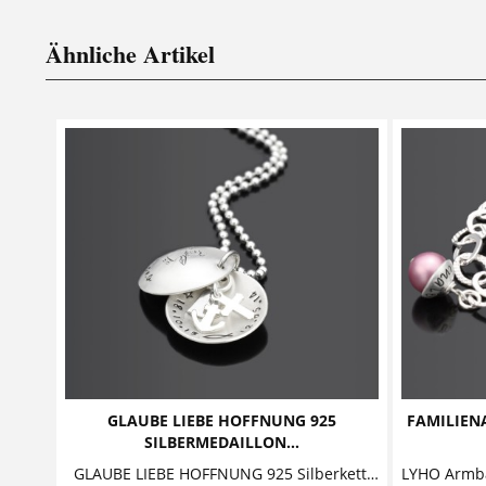
Ähnliche Artikel
GLAUBE LIEBE HOFFNUNG 925
FAMILIEN
SILBERMEDAILLON...
GLAUBE LIEBE HOFFNUNG 925 Silberkette zur Taufe mit Anhänger Herz Kreuz Anker Gravurschmuck zur Taufe bestehend aus zwei gewölbten Buttons -...