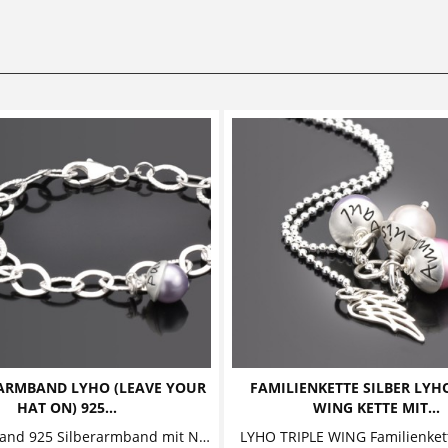
ARMBAND LYHO (LEAVE YOUR
FAMILIENKETTE SILBER LYHO
HAT ON) 925...
WING KETTE MIT...
LYHO Armband 925 Silberarmband mit Namensperlen Ein außergewöhnliches Silberarmband - die Glieder sind abwechselnd glänzend poliert und mit einer...