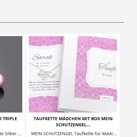
 TRIPLE
TAUFKETTE MÄDCHEN MIT BOX MEIN
SCHUTZENGEL...
LYHO TRIPLE WING Familienkette Silber Aus unserer Serie "Leave your hat on" eine Version mit drei Perlanhängern. Diese bezaubernde...
MEIN SCHUTZENGEL Taufkette für Mädchen mit Geschenkbox Diese bezaubernde Taufkette für Mädchen besteht aus einem sehr schön gearbeiteten Engel, der zusammen mit einem Namensanhänger...