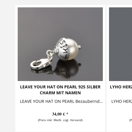
LEAVE YOUR HAT ON PEARL 925 SILBER
LYHO HERZ
CHARM MIT NAMEN
LEAVE YOUR HAT ON PEARL Bezaubernder Namensanhänger mit Gravur, bestehend aus einer Perle, die ein Silberhütchen trägt. Das Hütchen kann mit...
34,00 € *
(Preis inkl. MwSt. zzgl. Versand)
(