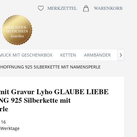
MERKZETTEL
WARENKORB
MUCK MIT GESCHENKBOX
KETTEN
ARMBÄNDER
ANHÄNG

E HOFFNUNG 925 SILBERKETTE MIT NAMENSPERLE
e mit Gravur Lyho GLAUBE LIEBE
 925 Silberkette mit
rle
116
5 Werktage