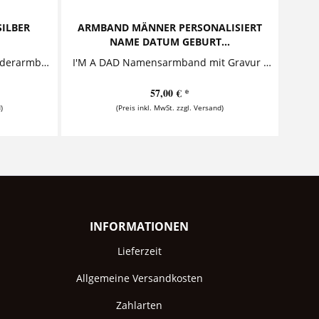
SILBER
ARMBAND MÄNNER PERSONALISIERT
NAME DATUM GEBURT...
2-IN-1 ROLL ICHTHYS Lederarmband mit graviertem Silberring Der Clou dieses stylischen Lederarmbandes sind zwei...
I'M A DAD Namensarmband mit Gravur Dieses außergewöhnliche Armband für Herren ist ein ganz besonderes Geschenk für frisch gebackene Väter. Das Lederarmband besteht aus drei...
57,00 € *
)
(Preis inkl. MwSt. zzgl. Versand)
INFORMATIONEN
Lieferzeit
Allgemeine Versandkosten
Zahlarten