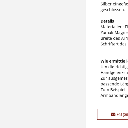
Silber eingef
geschlossen.
Details
Materialien: F
Zamak-Magnet
Breite des Ar
Schriftart des
Wie ermittle 
Um die richti
Handgelenksum
Zur ausgemess
passende Läng
Zum Beispiel:
Armbandlänge
Frage