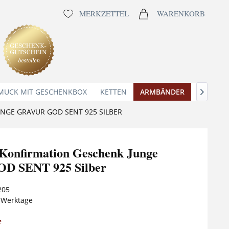
MERKZETTEL
WARENKORB
MUCK MIT GESCHENKBOX
KETTEN
ARMBÄNDER
ANHÄNG

GE GRAVUR GOD SENT 925 SILBER
onfirmation Geschenk Junge
OD SENT 925 Silber
205
5 Werktage
*