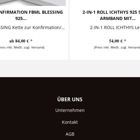
NFIRMATION FBML BLESSING
2-IN-1 ROLL ICHTHYS 925 
925...
ARMBAND MIT...
FBML BLESSING Kette zur Konfirmation/Kommunion mit Geschenkkarton Diese außergewöhnliche Kette mit individueller Gravur ist ein besonderes Geschenk zur Konfirmation. Der formschöne...
ab 84,00 € *
54,00 € *
Preis inkl. MwSt. zzgl. Versand)
(Preis inkl. MwSt. zzgl. Versand
ÜBER UNS
Unternehmen
Kontakt
AGB