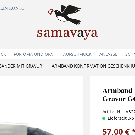
EIN KONTO
UCK
FÜR OMA UND OPA
TAUFSCHMUCK
ANLÄSSE
SCH
BÄNDER MIT GRAVUR
|
ARMBAND KONFIRMATION GESCHENK JUN
Armband K
Gravur G
Artikel-Nr.:
AB2
Lieferzeit 3-
57,00 € 