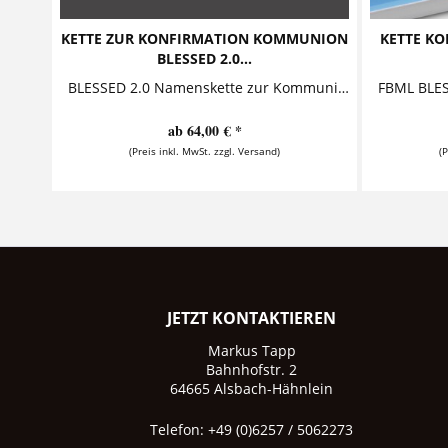
KETTE ZUR KONFIRMATION KOMMUNION
KETTE KO
BLESSED 2.0...
BLESSED 2.0 Namenskette zur Kommunion, Konfirmation oder Firmung von samavaya Diese bezaubernde Kette zur Konfirmation, Kommunion oder...
ab 64,00 € *
(Preis inkl. MwSt. zzgl. Versand)
(
JETZT KONTAKTIEREN
Markus Tapp
Bahnhofstr. 2
64665 Alsbach-Hähnlein
Telefon: +49 (0)6257 / 5062273