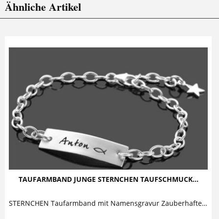
Ähnliche Artikel
TAUFARMBAND JUNGE STERNCHEN TAUFSCHMUCK...
STERNCHEN Taufarmband mit Namensgravur Zauberhaftes Taufarmband für Jungen mit individueller Namensgravur. Das Armband wird von dem geprägten Christenfisch und dem kleinen Sternchen Anhänger...