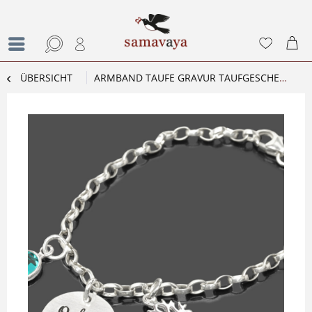
ÜBERSICHT
ARMBAND TAUFE GRAVUR TAUFGESCHENK MEINE TAUFE LEBENSBÄUMCHEN SILBERARMBAND TAUFBAUM