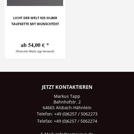
LICHT DER WELT 925 SILBER
TAUFKETTE MIT WUNSCHTEXT
ab 54,00 € *
(Preis inkl. MwSt. zzgl. Versand)
JETZT KONTAKTIEREN
Markus Tapp
Bahnhofstr. 2
64665 Alsbach-Hähnlein
Telefon: +49 (0)6257 / 5062273
Telefax: +49 (0)6257 / 5062274