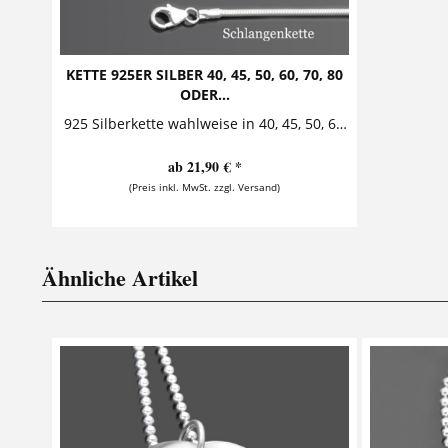
KETTE 925ER SILBER 40, 45, 50, 60, 70, 80
ODER...
925 Silberkette wahlweise in 40, 45, 50, 60, 70, 80 oder 90cm Kugel-, Anker-, Erbs- oder Schlangenkette aus 925er Sterling Silber jeweils erhältlich in den Längen 40cm, 45cm, 50cm,...
ab 21,90 € *
(Preis inkl. MwSt. zzgl. Versand)
Ähnliche Artikel