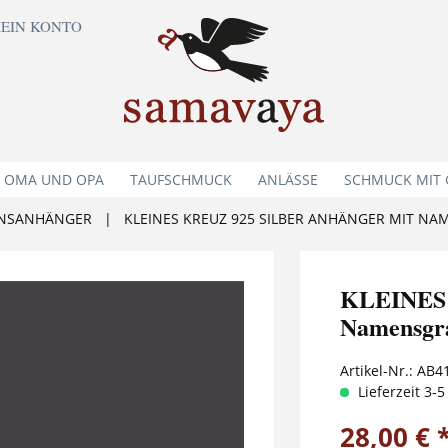
EIN KONTO
 OMA UND OPA
TAUFSCHMUCK
ANLÄSSE
SCHMUCK MIT
NSANHÄNGER
|
KLEINES KREUZ 925 SILBER ANHÄNGER MIT NA
KLEINES 
Namensgra
Artikel-Nr.:
AB4
Lieferzeit 3-
28,00 € 