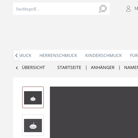
M
AMENSCHMUCK
HERRENSCHMUCK
KINDERSCHMUCK
FÜR

ÜBERSICHT
STARTSEITE
|
ANHÄNGER
|
NAME