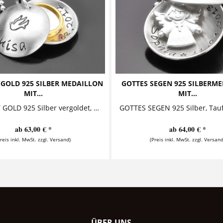
 GOLD 925 SILBER MEDAILLON
GOTTES SEGEN 925 SILBERM
MIT...
MIT...
GESEGNET GOLD 925 Silber vergoldet, Medaillon mit Taufring, Taufkette Diese zauberhafte Taufkette mit Gravur besteht aus einem...
ab 63,00 € *
ab 64,00 € *
Preis inkl. MwSt. zzgl. Versand)
(Preis inkl. MwSt. zzgl. Versand
ÜBER UNS