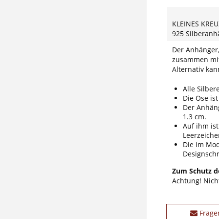
KLEINES KREU
925 Silberan
Der Anhänger,
zusammen mit 
Alternativ ka
Alle Silber
Die Öse ist
Der Anhäng
1.3 cm.
Auf ihm is
Leerzeiche
Die im Mode
Designschri
Zum Schutz de
Achtung! Nicht
Frage