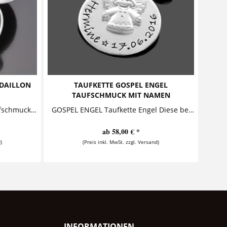
EDAILLON
TAUFKETTE GOSPEL ENGEL
TAUFSCHMUCK MIT NAMEN
GOTTES SEGEN 925 Silber, Taufschmuck, Anhaenger mit Name Zwei Buttons - der äußere mit dem Text "Gottes Segen auf all deinen Wegen", der...
GOSPEL ENGEL Taufkette Engel Diese bezaubernde Taufkette besteht aus einem personalisierten Anhänger, der zusammen mit einem sehr schön...
ab 58,00 € *
)
(Preis inkl. MwSt. zzgl. Versand)
INFORMATIONEN