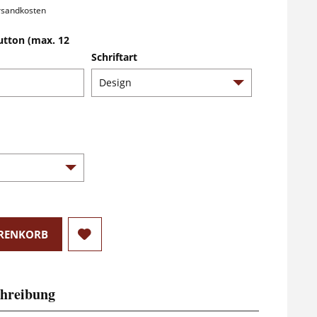
ersandkosten
utton (max. 12
Schriftart
RENKORB
hreibung