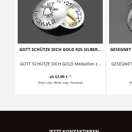
GOTT SCHÜTZE DICH GOLD 925 SILBER...
GESEGNET
GOTT SCHÜTZE DICH GOLD Medaillon zur Taufe mit vergoldetem Kreuz Diese bezaubernde Taufkette mit Gravur besteht aus einem personalisierten...
ab 63,00 € *
(Preis inkl. MwSt. zzgl. Versand)
(
JETZT KONTAKTIEREN