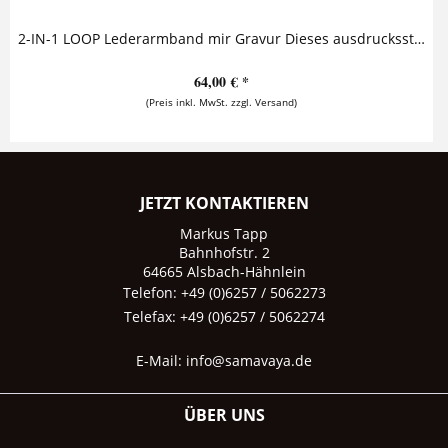
2-IN-1 LOOP Lederarmband mir Gravur Dieses ausdrucksstarke Lederarmband mit Gravur besticht durch seinen lässigen Look, der echtes Silber mit...
64,00 € *
(Preis inkl. MwSt. zzgl. Versand)
JETZT KONTAKTIEREN
Markus Tapp
Bahnhofstr. 2
64665 Alsbach-Hähnlein
Telefon: +49 (0)6257 / 5062273
Telefax: +49 (0)6257 / 5062274
E-Mail:
info@samavaya.de
ÜBER UNS