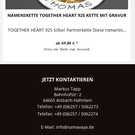
NAMENSKETTE TOGETHER HEART 925 KETTE MIT GRAVUR
TOGETHER HEART 925 Silber Partnerkette Diese romantische Namenskette ist ein außergewöhnliches Geschenk für die Liebste. Auf dem goldenen...
ab 69,00 € *
(Preis inkl. MwSt. zzgl. Versand)
JETZT KONTAKTIEREN
Markus Tapp
Bahnhofstr. 2
64665 Alsbach-Hähnlein
Telefon: +49 (0)6257 / 5062273
Telefax: +49 (0)6257 / 5062274
E-Mail:
info@samavaya.de