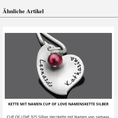
Ähnliche Artikel
KETTE MIT NAMEN CUP OF LOVE NAMENSKETTE SILBER
CUP OF LOVE 925 Silber Herzkette mit Namen von samavaya Ein mit zwei oder mehreren Namen beprägtes Herz ist zusammen mit einer echten...