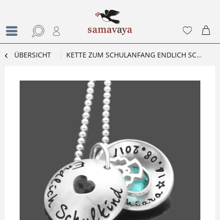
ÜBERSICHT
KETTE ZUM SCHULANFANG ENDLICH SCHULKIND 925 SILBER GRAVUR GESCHENK EINSCHULUNG