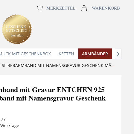
MERKZETTEL
WARENKORB
MUCK MIT GESCHENKBOX
KETTEN
ARMBÄNDER
ANHÄNG

KINDERARMBAND MIT GRAVUR ENTCHEN 925 SILBERARMBAND MIT NAMENSGRAVUR GESCHENK MÄDCHEN
mband mit Gravur ENTCHEN 925
band mit Namensgravur Geschenk
177
5 Werktage