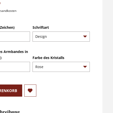
*
ersandkosten
Zeichen)
Schriftart
es Armbandes in
)
Farbe des Kristalls
RENKORB
hreibung