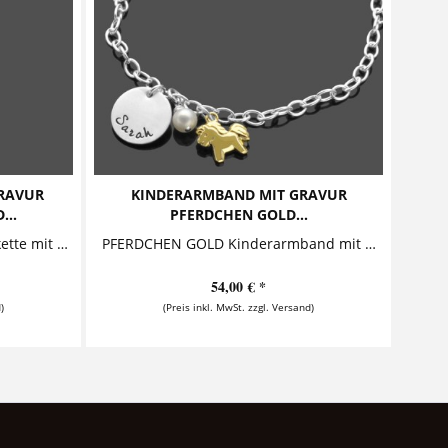
RAVUR
KINDERARMBAND MIT GRAVUR
...
PFERDCHEN GOLD...
SPRINGTIME ROSEGOLD Kinderkette mit Schmetterling Diese süße Kette für Mädchen lässt Kinderherzen höherschlagen. Der personalisierte Namensanhänger wird ergänzt durch einen zauberhaften,...
PFERDCHEN GOLD Kinderarmband mit Gravur Dieses individuelle Kinderarmband kann mit einem Namen personalisiert werden. Der Namensanhänger wird begleitet von einem vergoldeten...
54,00 € *
)
(Preis inkl. MwSt. zzgl. Versand)