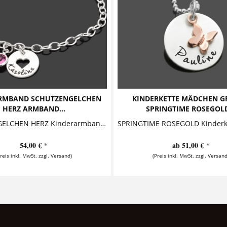
RMBAND SCHUTZENGELCHEN
KINDERKETTE MÄDCHEN G
HERZ ARMBAND...
SPRINGTIME ROSEGOLD
SCHUTZENGELCHEN HERZ Kinderarmband mit Gravur Dieses süße Kinderarmband besteht aus zwei Anhängern, auf die ein Name und ein Schutzengelchen geprägt...
54,00 € *
ab 51,00 € *
Preis inkl. MwSt. zzgl. Versand)
(Preis inkl. MwSt. zzgl. Versand