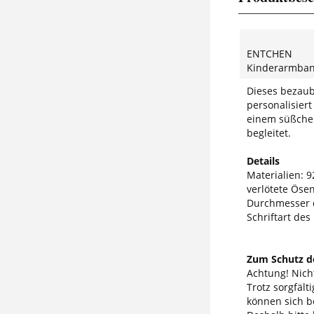
ENTCHEN
Kinderarmban
Dieses bezau
personalisier
einem süßchen
begleitet.
Details
Materialien: 92
verlötete Öse
Durchmesser 
Schriftart des
Zum Schutz de
Achtung! Nicht
Trotz sorgfäl
können sich b