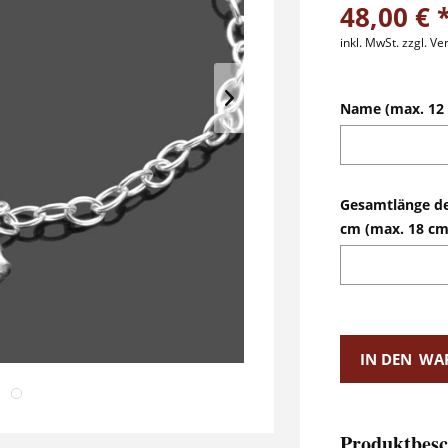
48,00 € 
inkl. MwSt.
zzgl. V
Name (max. 12 
Gesamtlänge d
cm (max. 18 cm
IN DEN
WA
Produktbesc