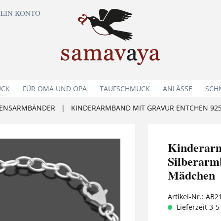
EIN KONTO
UCK
FÜR OMA UND OPA
TAUFSCHMUCK
ANLÄSSE
SCH
ENSARMBÄNDER
|
Kinderar
Silberarm
Mädchen
Artikel-Nr.:
AB2
Lieferzeit 3-