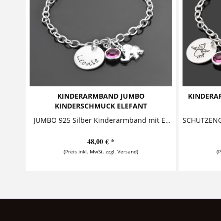
KINDERARMBAND JUMBO
KINDERA
KINDERSCHMUCK ELEFANT
JUMBO 925 Silber Kinderarmband mit Elefant Diese süße Kinderarmband besteht aus einem Namensanhänger, der zusammen mit einem niedlichen...
48,00 € *
(Preis inkl. MwSt. zzgl. Versand)
(