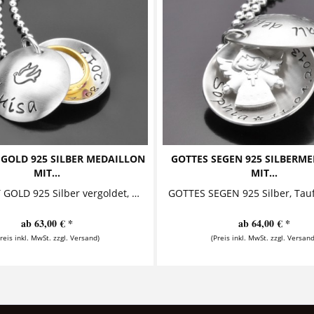
 GOLD 925 SILBER MEDAILLON
GOTTES SEGEN 925 SILBERM
MIT...
MIT...
GESEGNET GOLD 925 Silber vergoldet, Medaillon mit Taufring, Taufkette Diese zauberhafte Taufkette mit Gravur besteht aus einem...
ab 63,00 € *
ab 64,00 € *
Preis inkl. MwSt. zzgl. Versand)
(Preis inkl. MwSt. zzgl. Versand