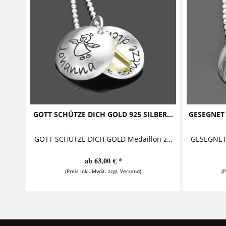
GOTT SCHÜTZE DICH GOLD 925 SILBER...
GESEGNET
GOTT SCHÜTZE DICH GOLD Medaillon zur Taufe mit vergoldetem Kreuz Diese bezaubernde Taufkette mit Gravur besteht aus einem personalisierten...
ab 63,00 € *
(Preis inkl. MwSt. zzgl. Versand)
(