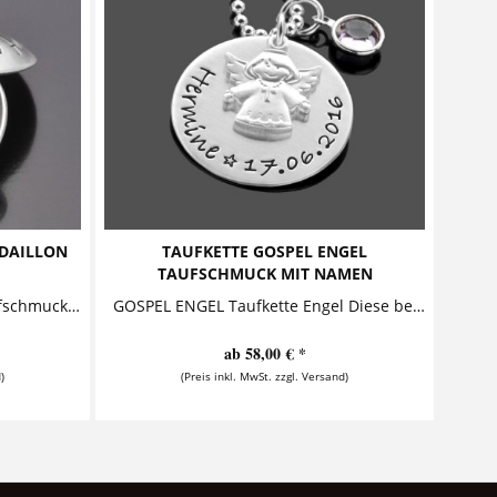
EDAILLON
TAUFKETTE GOSPEL ENGEL
TAUFSCHMUCK MIT NAMEN
GOTTES SEGEN 925 Silber, Taufschmuck, Anhaenger mit Name Zwei Buttons - der äußere mit dem Text "Gottes Segen auf all deinen Wegen", der...
GOSPEL ENGEL Taufkette Engel Diese bezaubernde Taufkette besteht aus einem personalisierten Anhänger, der zusammen mit einem sehr schön...
ab 58,00 € *
)
(Preis inkl. MwSt. zzgl. Versand)