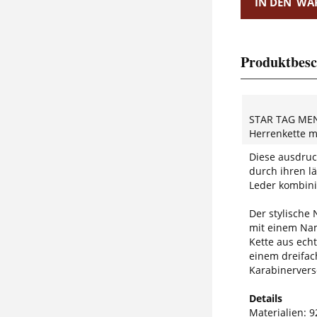
IN DEN
WA
Produktbesc
STAR TAG ME
Herrenkette m
Diese ausdruc
durch ihren l
Leder kombini
Der stylische 
mit einem Nam
Kette aus echt
einem dreifac
Karabinervers
Details
Materialien: 9