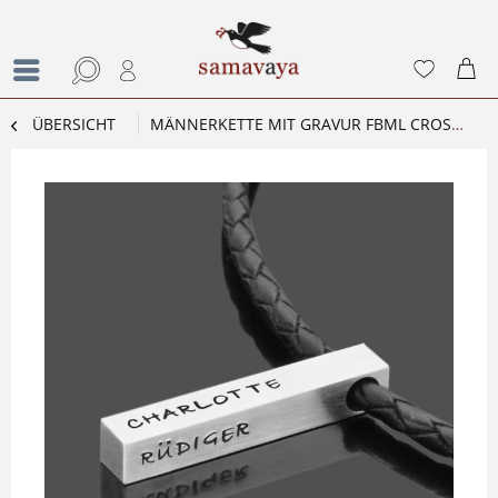
ÜBERSICHT
MÄNNERKETTE MIT GRAVUR FBML CROSS 2.0 LEDERSCHMUCK HERREN SILBER LEDERBAND