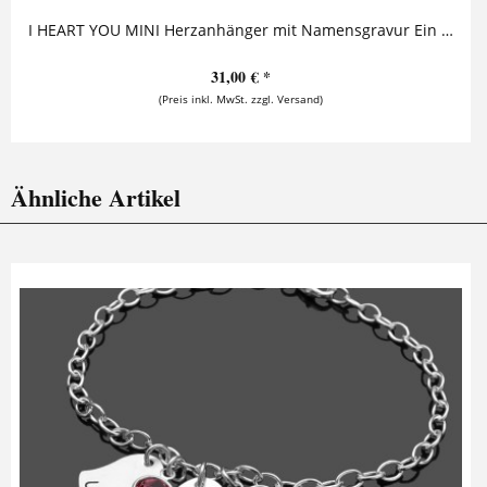
I HEART YOU MINI Herzanhänger mit Namensgravur Ein Herz, auf das zwei Namen geprägt werden, ist an einem Karabiner befestigt. Gerne kann...
31,00 € *
(Preis inkl. MwSt. zzgl. Versand)
Ähnliche Artikel