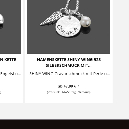
N KETTE
NAMENSKETTE SHINY WING 925
SILBERSCHMUCK MIT...
PRACHTVOLL Namenskette mit Engelsflügel zur Konfirmation, Kommunion oder Firmung von samavaya Diese bezaubernde Namenskette mit Gravur aus...
SHINY WING Gravurschmuck mit Perle und Flügel Diese bezaubernde Namenskette besteht aus einem personalisierten Anhänger, einem sehr schön...
ab 47,00 € *
)
(Preis inkl. MwSt. zzgl. Versand)