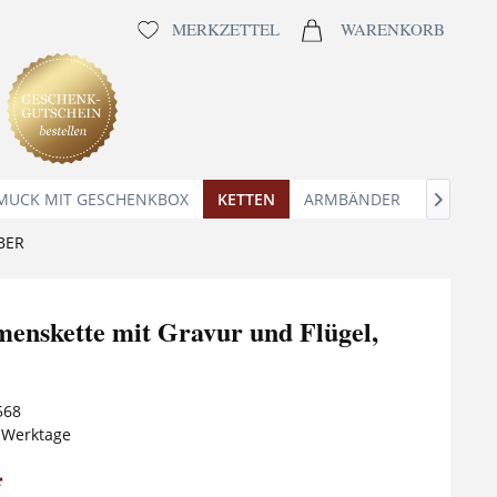
MERKZETTEL
WARENKORB
MUCK MIT GESCHENKBOX
KETTEN
ARMBÄNDER
ANHÄNG

BER
nskette mit Gravur und Flügel,
568
5 Werktage
*