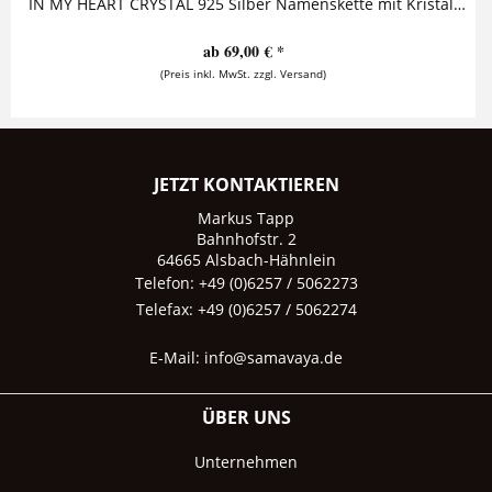
IN MY HEART CRYSTAL 925 Silber Namenskette mit Kristallstein Diese zauberhafte Namenskette mit Gravur besteht aus einem personalisierten...
ab 69,00 € *
(Preis inkl. MwSt. zzgl. Versand)
JETZT KONTAKTIEREN
Markus Tapp
Bahnhofstr. 2
64665 Alsbach-Hähnlein
Telefon: +49 (0)6257 / 5062273
Telefax: +49 (0)6257 / 5062274
E-Mail:
info@samavaya.de
ÜBER UNS
Unternehmen