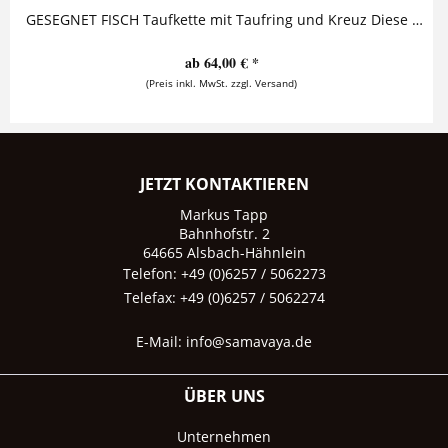
GESEGNET FISCH Taufkette mit Taufring und Kreuz Diese zauberhafte Taufkette aus 925 Sterling Silber besteht aus einem personalisierten...
ab 64,00 € *
(Preis inkl. MwSt. zzgl. Versand)
JETZT KONTAKTIEREN
Markus Tapp
Bahnhofstr. 2
64665 Alsbach-Hähnlein
Telefon: +49 (0)6257 / 5062273
Telefax: +49 (0)6257 / 5062274
E-Mail:
info@samavaya.de
ÜBER UNS
Unternehmen