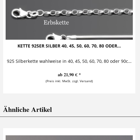
KETTE 925ER SILBER 40, 45, 50, 60, 70, 80 ODER...
925 Silberkette wahlweise in 40, 45, 50, 60, 70, 80 oder 90cm Kugel-, Anker-, Erbs- oder Schlangenkette aus 925er Sterling Silber jeweils erhältlich in den Längen 40cm, 45cm, 50cm,...
ab 21,90 € *
(Preis inkl. MwSt. zzgl. Versand)
Ähnliche Artikel