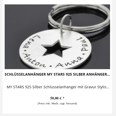
SCHLÜSSELANHÄNGER MY STARS 925 SILBER ANHÄNGER...
MY STARS 925 Silber Schlüsselanhänger mit Gravur Stylisher Button mit ausgestanztem Stern, bestempelt mit zwei oder mehreren Namen (max. 28...
50,00 € *
(Preis inkl. MwSt. zzgl. Versand)