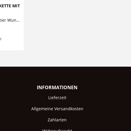
KETTE MIT
SELECT PEARL Namenskette Silber Wunderschöne personalisierte Silberkette mit von Hand geprägtem Namensanhänger und echter Süßwasserperle....
)
INFORMATIONEN
Lieferzeit
Allgemeine Versandkosten
Zahlarten
Widerrufsrecht