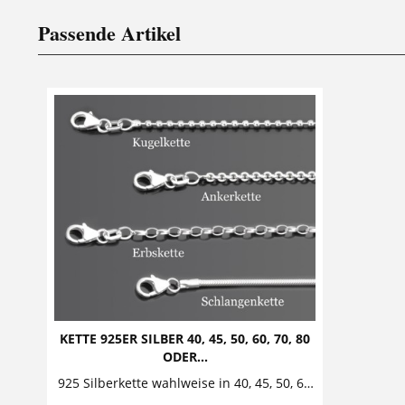
Passende Artikel
KETTE 925ER SILBER 40, 45, 50, 60, 70, 80
ODER...
925 Silberkette wahlweise in 40, 45, 50, 60, 70, 80 oder 90cm Kugel-, Anker-, Erbs- oder Schlangenkette aus 925er Sterling Silber jeweils erhältlich in den Längen 40cm, 45cm, 50cm,...