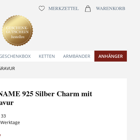
MERKZETTEL
WARENKORB
 GESCHENKBOX
KETTEN
ARMBÄNDER
ANHÄNGER
GRAVUR
AME 925 Silber Charm mit
avur
133
5 Werktage
*