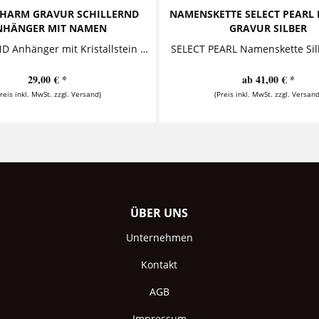
CHARM GRAVUR SCHILLERND
NAMENSKETTE SELECT PEARL 
NHÄNGER MIT NAMEN
GRAVUR SILBER
SCHILLERND Anhänger mit Kristallstein Dieser bezaubernde Silberanhänger mit Namensgravur ist zusammen mit einem schillernden Kristallstein an...
29,00 € *
ab 41,00 € *
Preis inkl. MwSt. zzgl. Versand)
(Preis inkl. MwSt. zzgl. Versand
ÜBER UNS
Unternehmen
Kontakt
AGB
Impressum