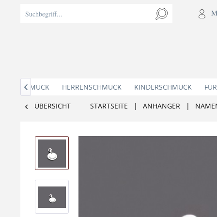
M
AMENSCHMUCK
HERRENSCHMUCK
KINDERSCHMUCK
FÜR

ÜBERSICHT
STARTSEITE
|
ANHÄNGER
|
NAME