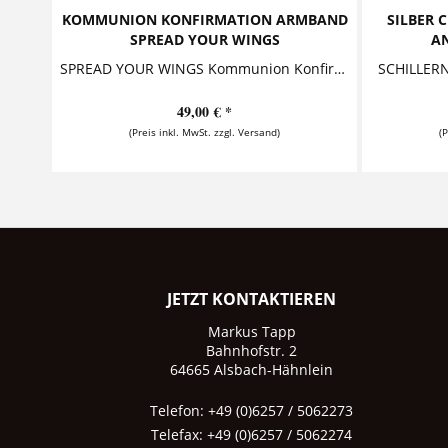
KOMMUNION KONFIRMATION ARMBAND
SILBER 
SPREAD YOUR WINGS
A
SPREAD YOUR WINGS Kommunion Konfirmation Armband mit Gravur Dieses zauberhafte Namensarmband besteht aus einem personalisierten Namensanhänger,...
49,00 € *
(Preis inkl. MwSt. zzgl. Versand)
(
JETZT KONTAKTIEREN
Markus Tapp
Bahnhofstr. 2
64665 Alsbach-Hähnlein
Telefon: +49 (0)6257 / 5062273
Telefax: +49 (0)6257 / 5062274