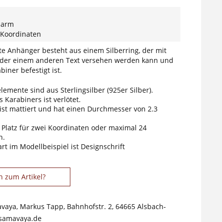
harm
 Koordinaten
te Anhänger besteht aus einem Silberring, der mit
oder einem anderen Text versehen werden kann und
iner befestigt ist.
elemente sind aus Sterlingsilber (925er Silber).
 Karabiners ist verlötet.
ist mattiert und hat einen Durchmesser von 2.3
t Platz für zwei Koordinaten oder maximal 24
n.
art im Modellbeispiel ist Designschrift
n zum Artikel?
avaya, Markus Tapp, Bahnhofstr. 2, 64665 Alsbach-
samavaya.de