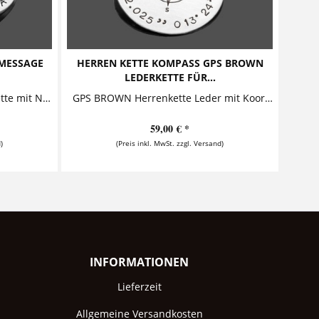
MESSAGE
HERREN KETTE KOMPASS GPS BROWN
LEDERKETTE FÜR...
MESSAGE RINGS GEO Herrenkette mit Namen und Koordinaten Diese außergewöhnliche Herrenkette mit Gravur aus 925 Sterling Silber besteht aus zwei Message Rings und einer Silberkette....
GPS BROWN Herrenkette Leder mit Koordinaten Diese stylische Kette für Herren kombiniert erstklassiges Leder mit echtem Silber. Der Anhänger, der mit den Koordinaten eines ganz...
59,00 € *
)
(Preis inkl. MwSt. zzgl. Versand)
INFORMATIONEN
Lieferzeit
Allgemeine Versandkosten