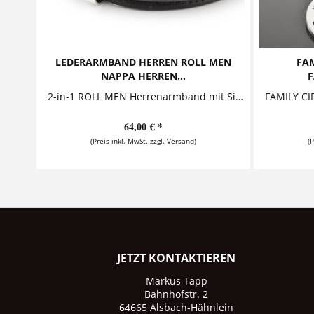
LEDERARMBAND HERREN ROLL MEN
FAM
NAPPA HERREN...
F
2-in-1 ROLL MEN Herrenarmband mit Silberring und Gravur Dieses stylische Lederarmband für Herren besteht aus zwei Nappalederbändern, die von...
64,00 € *
(Preis inkl. MwSt. zzgl. Versand)
(
JETZT KONTAKTIEREN
Markus Tapp
Bahnhofstr. 2
64665 Alsbach-Hähnlein