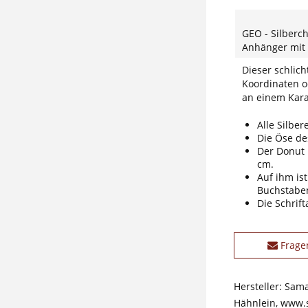
GEO - Silberc
Anhänger mit
Dieser schlich
Koordinaten 
an einem Karab
Alle Silber
Die Öse des
Der Donut 
cm.
Auf ihm is
Buchstabe
Die Schrift
Frage
Hersteller: Sam
Hähnlein, www.