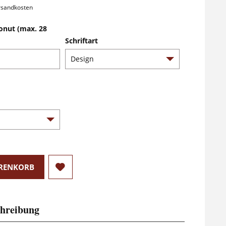
ersandkosten
onut (max. 28
Schriftart
RENKORB
hreibung