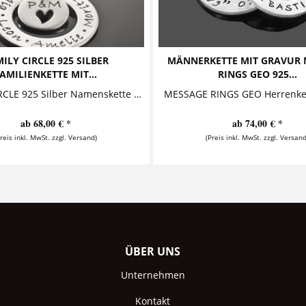
ILY CIRCLE 925 SILBER
MÄNNERKETTE MIT GRAVUR 
AMILIENKETTE MIT...
RINGS GEO 925...
FAMILY CIRCLE 925 Silber Namenskette Diese zauberhafte Familienkette mit Gravur aus 925 Sterling Silber trägt einen Silberring, auf den die...
ab 68,00 € *
ab 74,00 € *
Preis inkl. MwSt. zzgl. Versand)
(Preis inkl. MwSt. zzgl. Versand
ÜBER UNS
Unternehmen
Kontakt