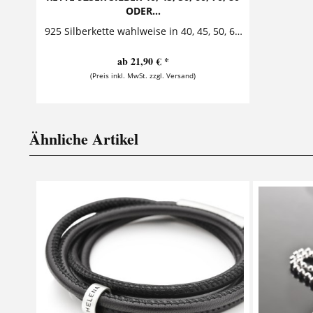
ODER...
925 Silberkette wahlweise in 40, 45, 50, 60, 70, 80 oder 90cm Kugel-, Anker-, Erbs- oder Schlangenkette aus 925er Sterling Silber jeweils erhältlich in den Längen 40cm, 45cm, 50cm,...
ab 21,90 € *
(Preis inkl. MwSt. zzgl. Versand)
Ähnliche Artikel